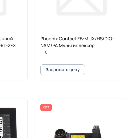
енный
Phoenix Contact FB-MUX/HS/DIO-
06T-2FX
NAM/PA Мультиплексор
0
Запросить цену
ХИТ