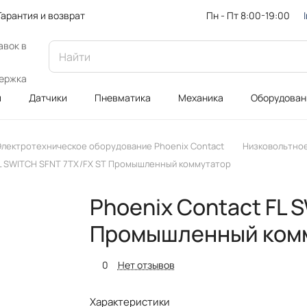
Пн - Пт 8:00-19:00
Гарантия и возврат
авок в
ержка
и
Датчики
Пневматика
Механика
Оборудован
Электротехническое оборудование Phoenix Contact
Низковольтное
FL SWITCH SFNT 7TX/FX ST Промышленный коммутатор
Phoenix Contact FL 
Промышленный ком
0
Нет отзывов
Характеристики