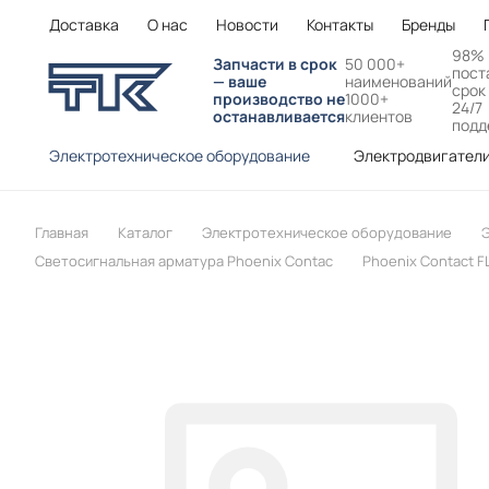
Доставка
О нас
Новости
Контакты
Бренды
98%
Запчасти в срок
50 000+
пост
— ваше
наименований
срок
производство не
1000+
24/7
останавливается
клиентов
подд
Электротехническое оборудование
Электродвигател
Главная
Каталог
Электротехническое оборудование
Светосигнальная арматура Phoenix Contac
Phoenix Contact 