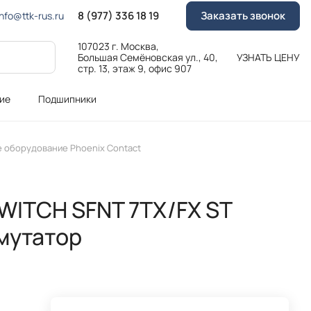
8 (977) 336 18 19
Заказать звонок
Info@ttk-rus.ru
107023 г. Москва,
Большая Семёновская ул., 40,
УЗНАТЬ ЦЕНУ
стр. 13, этаж 9, офис 907
ие
Подшипники
 оборудование Phoenix Contact
SWITCH SFNT 7TX/FX ST
мутатор