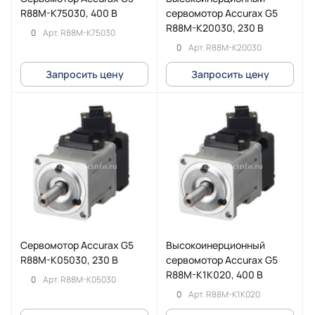
R88M-K75030, 400 В
сервомотор Accurax G5
R88M-K20030, 230 В
0
Арт.
R88M-K75030
0
Арт.
R88M-K20030
Запросить цену
Запросить цену
Сервомотор Accurax G5
Высокоинерционный
R88M-K05030, 230 В
сервомотор Accurax G5
R88M-K1K020, 400 В
0
Арт.
R88M-K05030
0
Арт.
R88M-K1K020