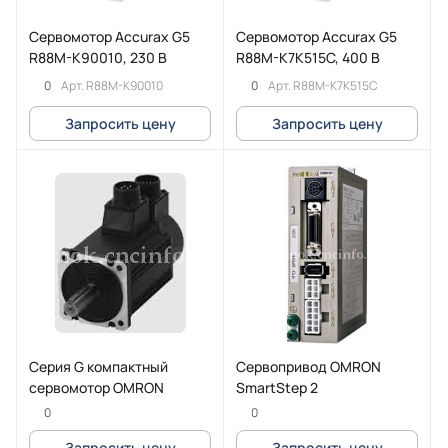
Cервомотор Accurax G5
Сервомотор Accurax G5
R88M-K90010, 230 В
R88M-K7K515C, 400 В
0
0
Арт.
R88M-K90010
Арт.
R88M-K7K515C
Запросить цену
Запросить цену
Серия G компактный
Сервопривод OMRON
сервомотор OMRON
SmartStep 2
0
0
Запросить цену
Запросить цену