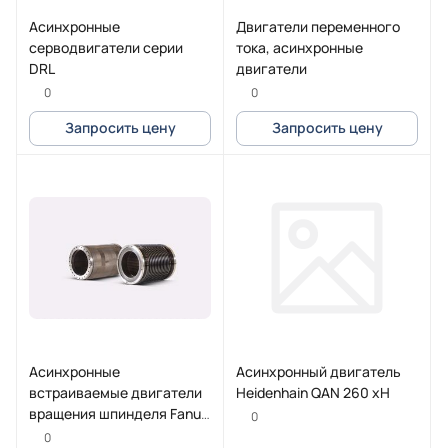
Асинхронные
Двигатели переменного
серводвигатели серии
тока, асинхронные
DRL
двигатели
0
0
Запросить цену
Запросить цену
Асинхронные
Асинхронный двигатель
встраиваемые двигатели
Heidenhain QAN 260 xH
вращения шпинделя Fanuc
0
серии BiI
0