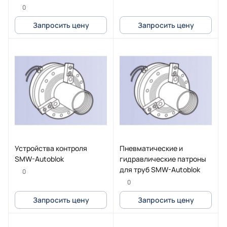
SMW-Autoblok
0
Запросить цену
Запросить цену
Устройства контроля
Пневматические и
SMW-Autoblok
гидравлические патроны
для труб SMW-Autoblok
0
0
Запросить цену
Запросить цену