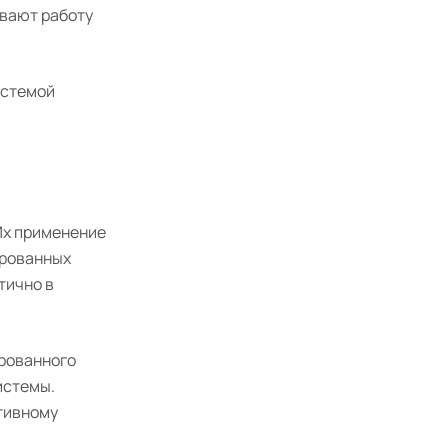
ивают работу
истемой
Их применение
ированных
тично в
ированного
истемы.
тивному