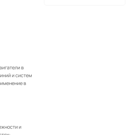
вигатели в
иний и систем
рименение в
ежности и
стях: