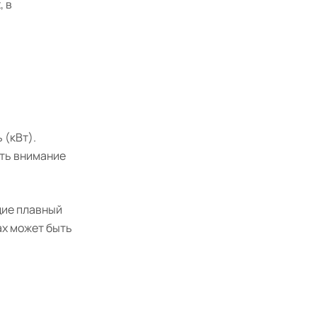
, в
 (кВт).
ать внимание
щие плавный
ах может быть