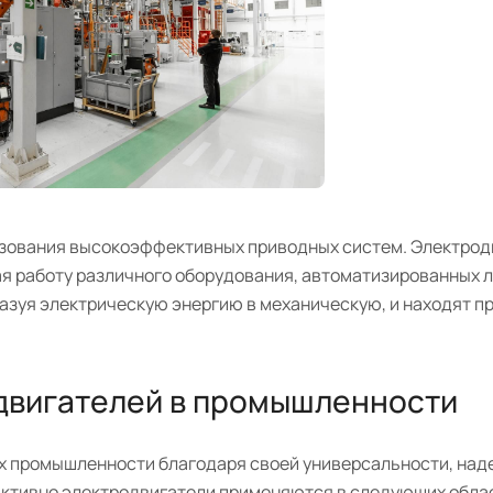
ования высокоэффективных приводных систем. Электрод
 работу различного оборудования, автоматизированных л
азуя электрическую энергию в механическую, и находят п
двигателей в промышленности
х промышленности благодаря своей универсальности, над
 активно электродвигатели применяются в следующих обла