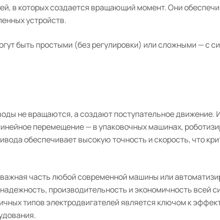
ей, в которых создается вращающий момент. Они обеспеч
ленных устройств.
огут быть простыми (без регулировки) или сложными — с с
воды не вращаются, а создают поступательное движение. 
олинейное перемещение — в упаковочных машинах, роботиз
ривода обеспечивает высокую точность и скорость, что кри
а важная часть любой современной машины или автоматиз
 надежность, производительность и экономичность всей с
ичных типов электродвигателей является ключом к эффек
удования.