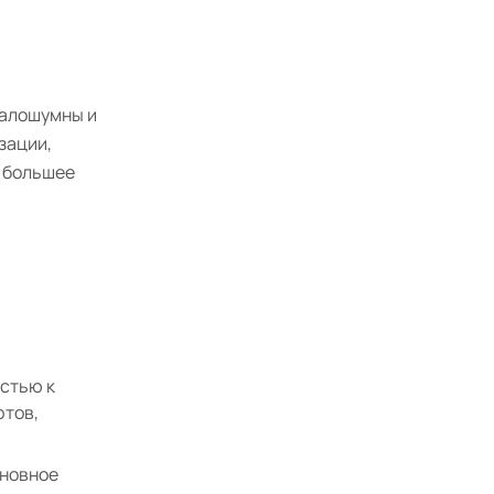
малошумны и
зации,
е большее
стью к
фтов,
сновное