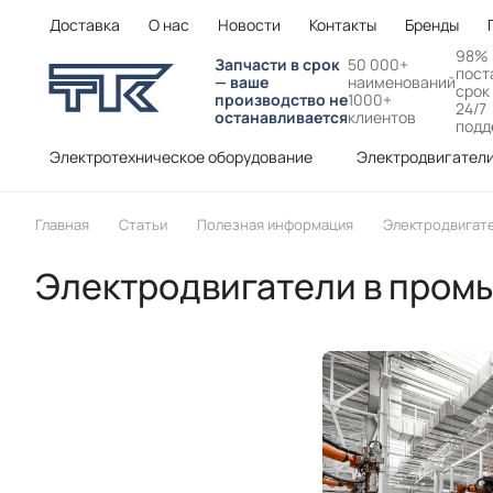
Доставка
О нас
Новости
Контакты
Бренды
98%
Запчасти в срок
50 000+
пост
— ваше
наименований
срок
производство не
1000+
24/7
останавливается
клиентов
подд
Электротехническое оборудование
Электродвигател
Главная
Статьи
Полезная информация
Электродвигат
Электродвигатели в пром