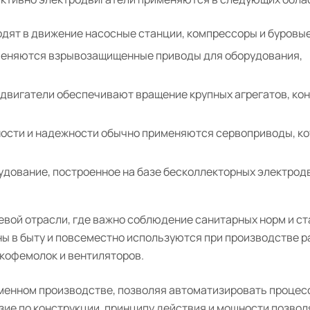
одят в движение насосные станции, компрессоры и буровые
меняются взрывозащищенные приводы для оборудования,
двигатели обеспечивают вращение крупных агрегатов, кон
ности и надежности обычно применяются сервоприводы, к
удование, построенное на базе бесколлекторных электрод
евой отрасли, где важно соблюдение санитарных норм и с
ны в быту и повсеместно используются при производстве 
 кофемолок и вентиляторов.
менном производстве, позволяя автоматизировать процес
зие по конструкции, принципу действия и мощности позвол