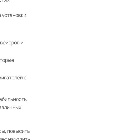
 установки;
вейеров и
оторые
вигателей с
табильность
различных
сы, повысить
яет находить