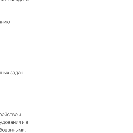
ванию
ных задач.
ройство и
удования и в
ебованными.