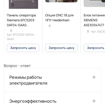
Панель оператора
Опция DNC 18 для
Блок питания
Siemens 6FC5203-
ЧПУ Heidenhain
SIEMENS
0AF04-0AA0
A5E30947477
0
SINUMERIK
0
0
Арт.
A5E3
Арт.
6FC5203-0AF04-
0AA0
Запросить цену
Запросить цену
Запросить
Вопрос - ответ
Режимы работы
электродвигателя
Энергоэффективность