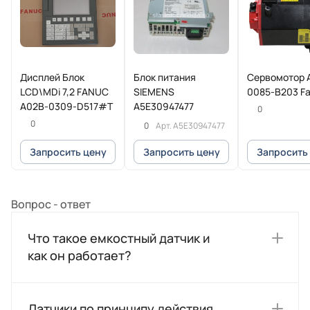
Дисплей Блок
Блок питания
Сервомотор 
LCD\MDi 7,2 FANUC
SIEMENS
0085-B203 F
A02B-0309-D517#T
A5E30947477
0
0
0
Арт.
A5E30947477
Запросить цену
Запросить цену
Запросить
Вопрос - ответ
Что такое емкостный датчик и
как он работает?
Датчики по принципу действия