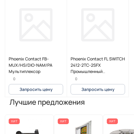
Phoenix Contact FB-
Phoenix Contact FL SWITCH
MUX/HS/DIO-NAM/PA
2412-2TC-2SFX
Мультиплексор
Промышленный
коммутатор
0
0
Запросить цену
Запросить цену
Лучшие предложения
ХИТ
ХИТ
ХИТ