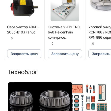
Сервомотор A06B-
Система УЧПУ TNC
Угловой энк
2063-B103 Fanuc
640 Heidenhain
RON 786 / RO
контурное
RPN 886 сер
0
управление для
HEIDENHAIN
0
0
фрезерных и
фрезерно-токарных
Запросить цену
Запросить цену
Запросить
станков
Техноблог