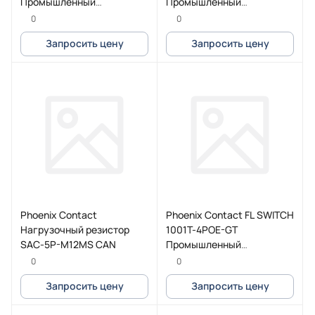
Промышленный
Промышленный
коммутатор
коммутатор
0
0
Запросить цену
Запросить цену
Phoenix Contact
Phoenix Contact FL SWITCH
Нагрузочный резистор
1001T-4POE-GT
SAC-5P-M12MS CAN
Промышленный
коммутатор
0
0
Запросить цену
Запросить цену