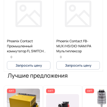
Phoenix Contact
Phoenix Contact FB-
Промышленный
MUX/HS/DIO-NAM/PA
коммутатор FL SWITCH
Мультиплексор
3006T-2FX SM
0
0
Запросить цену
Запросить цену
Лучшие предложения
ХИТ
ХИТ
ХИТ