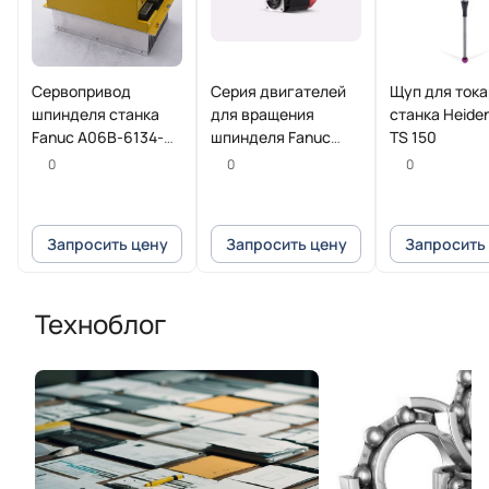
Сервопривод
Серия двигателей
Щуп для ток
шпинделя станка
для вращения
станка Heide
Fanuc A06B-6134-
шпинделя Fanuc
TS 150
H202#A
Beta iI
0
0
0
Запросить цену
Запросить цену
Запросить
Техноблог