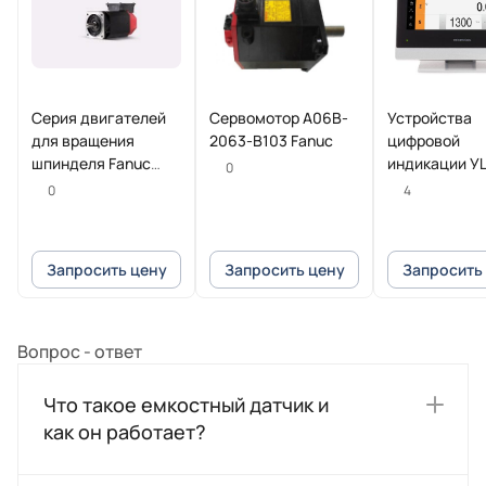
Серия двигателей
Сервомотор A06B-
Устройства
для вращения
2063-B103 Fanuc
цифровой
шпинделя Fanuc
индикации У
0
Beta iI
POSITIP 8016
0
4
Heidenhain
Запросить цену
Запросить цену
Запросить
Вопрос - ответ
Что такое емкостный датчик и
как он работает?