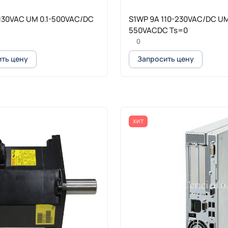
130VAC UM 0.1-500VAC/DC
S1WP 9A 110-230VAC/DC UM
550VACDC Ts=0
0
ть цену
Запросить цену
ХИТ