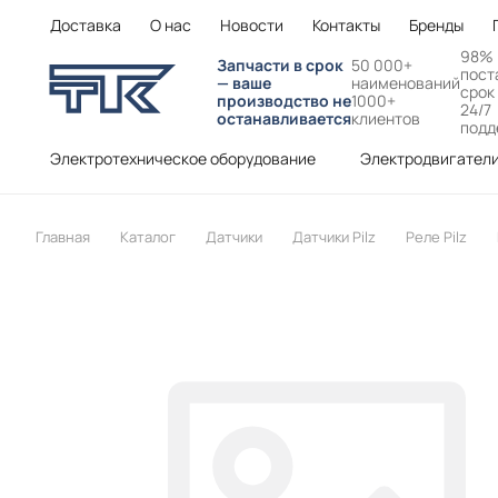
Доставка
О нас
Новости
Контакты
Бренды
98%
Запчасти в срок
50 000+
пост
— ваше
наименований
срок
производство не
1000+
24/7
останавливается
клиентов
подд
Электротехническое оборудование
Электродвигател
Главная
Каталог
Датчики
Датчики Pilz
Реле Pilz