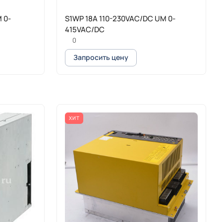
 0-
S1WP 18A 110-230VAC/DC UM 0-
415VAC/DC
0
Запросить цену
ХИТ