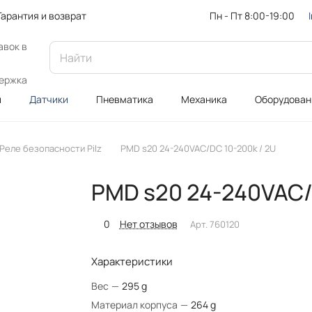
Пн - Пт 8:00-19:00
Гарантия и возврат
авок в
ержка
и
Датчики
Пневматика
Механика
Оборудован
Реле безопасности Pilz
PMD s20 24-240VAC/DC 10-200k / 2U
PMD s20 24-240VAC/
0
Нет отзывов
Арт.
760120
Характеристики
Вес
—
295 g
Материал корпуса
—
264 g