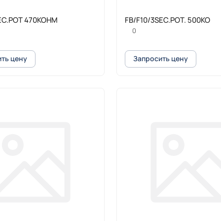
SEC.POT 470KOHM
FB/F10/3SEC.POT. 500KO
0
ть цену
Запросить цену