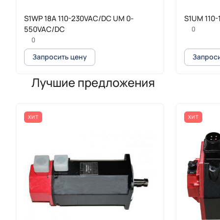
S1WP 18A 110-230VAC/DC UM 0-
S1UM 110-
550VAC/DC
0
0
Запросить цену
Запроси
Лучшие предложения
ХИТ
ХИТ