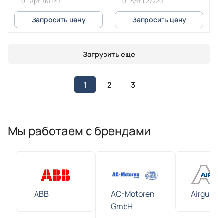
0
0
Арт.
761120
Арт.
827220
Запросить цену
Запросить цену
Загрузить еще
1
2
3
Мы работаем с брендами
ABB
AC-Motoren
Airguar
GmbH