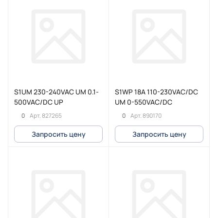
S1UM 230-240VAC UM 0.1-
S1WP 18A 110-230VAC/DC
500VAC/DC UP
UM 0-550VAC/DC
0
0
Арт.
827265
Арт.
890170
Запросить цену
Запросить цену