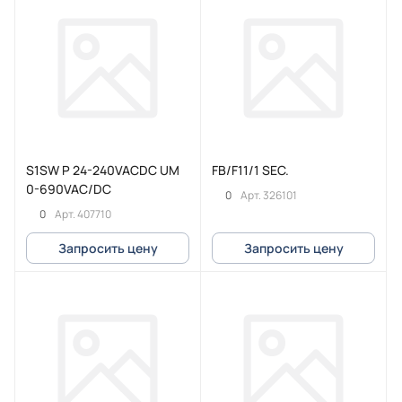
S1SW P 24-240VACDC UM
FB/F11/1 SEC.
0-690VAC/DC
0
Арт.
326101
0
Арт.
407710
Запросить цену
Запросить цену