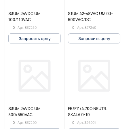
S3UM 24VDC UM
S1UM 42-48VAC UM 0.1-
100/110VAC
500VAC/DC
0
0
Арт.
837250
Арт.
827240
Запросить цену
Запросить цену
S3UM 24VDC UM
FB/F11/4,7KO NEUTR.
500/550VAC
SKALA 0-10
0
0
Арт.
837290
Арт.
326901