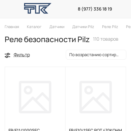
8 (977) 336 18 19
Главная
Каталог
Датчики
Датчики Pilz
Реле Pilz
Ре
Реле безопасности Pilz
110 товаров
Фильтр
По возрастанию сортировки
FB/F11/1000SEC.
FB/F10/1SEC.POT 470KOHM