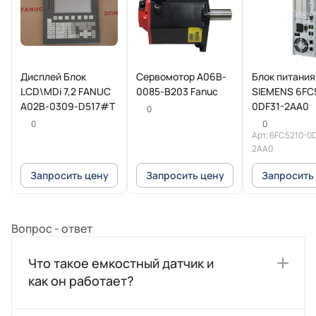
Дисплей Блок
Сервомотор A06B-
Блок питания
LCD\MDi 7,2 FANUC
0085-B203 Fanuc
SIEMENS 6FC
A02B-0309-D517#T
0DF31-2AA0
0
0
0
Арт.
6FC5210-0D
2AA0
Запросить цену
Запросить цену
Запросить
Вопрос - ответ
Что такое емкостный датчик и
как он работает?