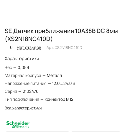
SE Датчик приближения 10A38В DC 8мм
(XS2N18NC410D)
0
Нет отзывов
Арт.
XS2N18NC410D
Характеристики
Вес
—
0,059
Материал корпуса
—
Металл
Напряжение питания
—
12.0...24.0 В
Серия
—
2102476
Тип подключения
—
Коннектор М12
Все характеристики