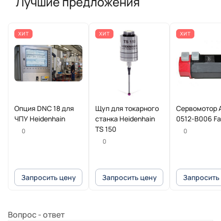
Лучшие предложения
ХИТ
ХИТ
ХИТ
Опция DNC 18 для
Щуп для токарного
Сервомотор 
ЧПУ Heidenhain
станка Heidenhain
0512-B006 F
TS 150
0
0
0
Запросить цену
Запросить цену
Запросить
Вопрос - ответ