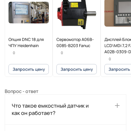
Опция DNC 18 для
Сервомотор A06B-
Дисплей Бло
ЧПУ Heidenhain
0085-B203 Fanuc
LCD\MDi 7,2 
A02B-0309-
0
0
0
Запросить цену
Запросить цену
Запросить
Вопрос - ответ
Что такое емкостный датчик и
как он работает?