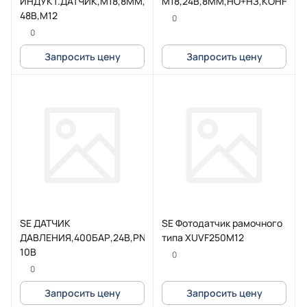
ИНДУКТ.ДАТЧИК,М18,8ММ,12-
M18,24В,8ММ,НО+НЗ,КОНН.М1
48В,М12
0
0
Запросить цену
Запросить цену
SE ДАТЧИК
SE Фотодатчик рамочного
ДАВЛЕНИЯ,400БАР,24В,PNP,М12,0-
типа XUVF250M12
10В
0
0
Запросить цену
Запросить цену