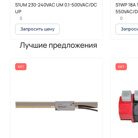
S1UM 230-240VAC UM 0.1-500VAC/DC
S1WP 18A 
UP
550VAC/
0
0
Запросить цену
Запроси
Лучшие предложения
ХИТ
ХИТ