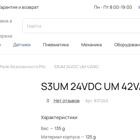
Пн - Пт 8:00-19:00
Гарантия и возврат
авок в
ержка
и
Датчики
Пневматика
Механика
Оборудован
Реле безопасности Pilz
S3UM 24VDC UM 42VAC
S3UM 24VDC UM 42
0
Нет отзывов
Арт.
837240
Характеристики
Вес
—
135 g
Материал корпуса
—
125 g