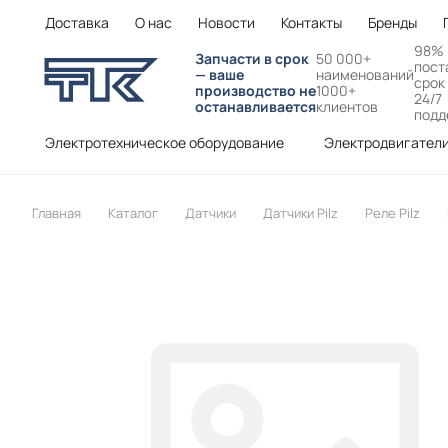
Доставка
О нас
Новости
Контакты
Бренды
98%
Запчасти в срок
50 000+
пост
— ваше
наименований
срок
производство не
1000+
24/7
останавливается
клиентов
подд
Электротехническое оборудование
Электродвигател
Главная
Каталог
Датчики
Датчики Pilz
Реле Pilz