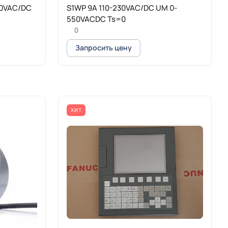
00VAC/DC
S1WP 9A 110-230VAC/DC UM 0-
550VACDC Ts=0
0
Запросить цену
ХИТ