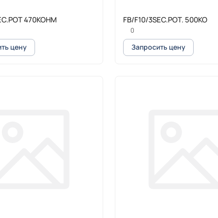
SEC.POT 470KOHM
FB/F10/3SEC.POT. 500KO
0
ть цену
Запросить цену