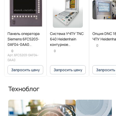
Панель оператора
Система УЧПУ TNC
Опция DNC 18
Siemens 6FC5203-
640 Heidenhain
ЧПУ Heidenha
0AF04-0AA0
контурное
0
SINUMERIK
управление для
0
0
Арт.
6FC5203-0AF04-
фрезерных и
0AA0
фрезерно-токарных
станков
Запросить цену
Запросить цену
Запросить
Техноблог