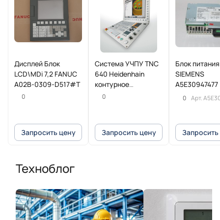
Дисплей Блок
Система УЧПУ TNC
Блок питания
LCD\MDi 7,2 FANUC
640 Heidenhain
SIEMENS
A02B-0309-D517#T
контурное
A5E30947477
управление для
0
0
0
Арт.
A5E3
фрезерных и
фрезерно-токарных
станков
Запросить цену
Запросить цену
Запросить
Техноблог