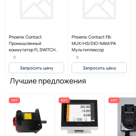
Phoenix Contact
Phoenix Contact FB-
Промышленный
MUX/HS/DIO-NAM/PA
коммутатор FL SWITCH
Мультиплексор
3006T-2FX SM
0
0
Запросить цену
Запросить цену
Лучшие предложения
ХИТ
ХИТ
ХИТ