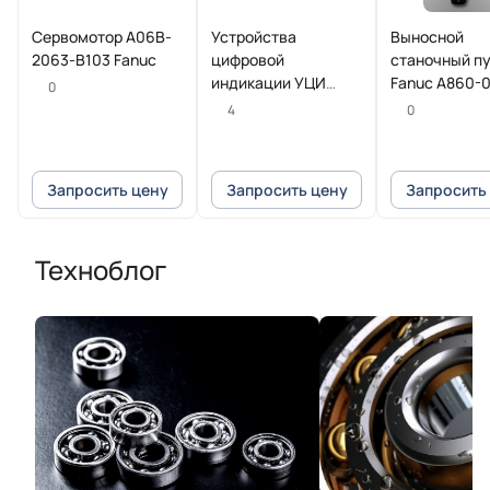
Сервомотор A06B-
Устройства
Выносной
2063-B103 Fanuc
цифровой
станочный п
индикации УЦИ
Fanuc A860-
0
POSITIP 8016
T013
4
0
Heidenhain
Запросить цену
Запросить цену
Запросить
Техноблог