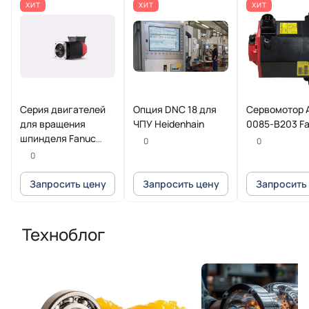
ХИТ
ХИТ
ХИТ
Серия двигателей
Опция DNC 18 для
Сервомотор 
для вращения
ЧПУ Heidenhain
0085-B203 F
шпинделя Fanuc
0
0
Beta iI
0
Запросить цену
Запросить цену
Запросить
Техноблог