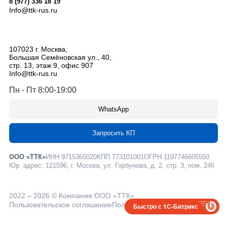
8 (977) 336 18 19
Info@ttk-rus.ru
107023
г. Москва
,
Большая Семёновская ул., 40,
стр. 13, этаж 9, офис 907
Info@ttk-rus.ru
Пн - Пт 8:00-19:00
WhatsApp
Запросить КП
ООО «ТТК»
ИНН 9715365020
КПП 773101001
ОГРН 1197746605550
Юр. адрес: 121596, г. Москва, ул. Горбунова, д. 2, стр. 3, пом. 246
2022 – 2026 © Компания ООО «ТТК»
Пользовательское соглашение
Политика конфиденциальности
Быстро с 1С-Битрикс