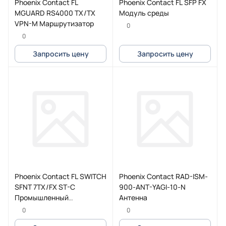
Phoenix Contact FL
Phoenix Contact FL SFP FX
MGUARD RS4000 TX/TX
Модуль среды
VPN-M Маршрутизатор
0
0
Запросить цену
Запросить цену
Phoenix Contact FL SWITCH
Phoenix Contact RAD-ISM-
SFNT 7TX/FX ST-C
900-ANT-YAGI-10-N
Промышленный
Антенна
коммутатор
0
0