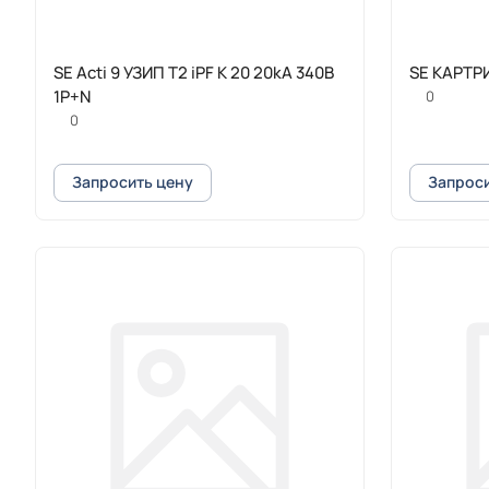
SE Acti 9 УЗИП T2 iPF K 20 20kA 340В
SE КАРТРИ
1P+N
0
0
Запросить цену
Запроси