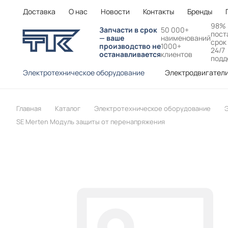
Доставка
О нас
Новости
Контакты
Бренды
98%
Запчасти в срок
50 000+
пост
— ваше
наименований
срок
производство не
1000+
24/7
останавливается
клиентов
подд
Электротехническое оборудование
Электродвигател
Главная
Каталог
Электротехническое оборудование
Э
SE Merten Модуль защиты от перенапряжения