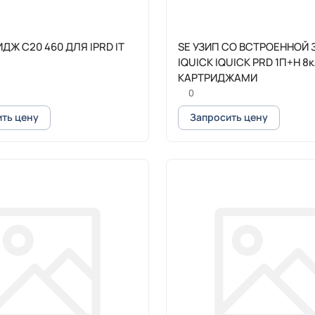
ДЖ C20 460 ДЛЯ IPRD IT
SE УЗИП СО ВСТРОЕННОЙ
IQUICK IQUICK PRD 1П+Н 8к
КАРТРИДЖАМИ
0
ть цену
Запросить цену