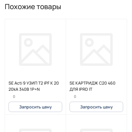
Похожие товары
SE Acti 9 УЗИП T2 iPF K 20
SE КАРТРИДЖ C20 460
20kA 340В 1P+N
ДЛЯ IPRD IT
0
0
Запросить цену
Запросить цену