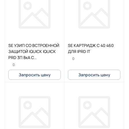
SE УЗИП СО ВСТРОЕННОЙ
SE КАРТРИДЖ C 40 460
ЗАЩИТОЙ IQUICK IQUICK
ДЛЯ IPRD IT
PRD 3П 8кА С
0
КАРТРИДЖАМИ
0
Запросить цену
Запросить цену