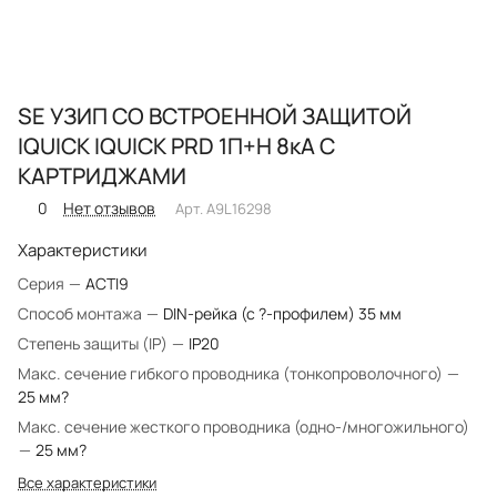
SE УЗИП СО ВСТРОЕННОЙ ЗАЩИТОЙ
IQUICK IQUICK PRD 1П+Н 8кА С
КАРТРИДЖАМИ
0
Нет отзывов
Арт.
A9L16298
Характеристики
Серия
—
ACTI9
Способ монтажа
—
DIN-рейка (с ?-профилем) 35 мм
Степень защиты (IP)
—
IP20
Макс. сечение гибкого проводника (тонкопроволочного)
—
25 мм?
Макс. сечение жесткого проводника (одно-/многожильного)
—
25 мм?
Все характеристики