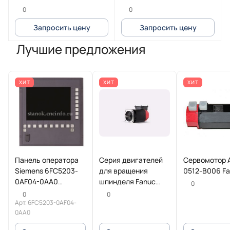
КАРТРИДЖАМИ
0
0
Запросить цену
Запросить цену
Лучшие предложения
ХИТ
ХИТ
ХИТ
Панель оператора
Серия двигателей
Сервомотор 
Siemens 6FC5203-
для вращения
0512-B006 F
0AF04-0AA0
шпинделя Fanuc
0
SINUMERIK
Beta iI
0
0
Арт.
6FC5203-0AF04-
0AA0