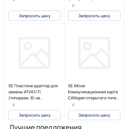
ATV600/900 (типоразм. 2)
0
Запросить цену
Запросить цену
SE Пластина адаптор для
SE Altivar
замены ATV61/71
Коммуникационная карта
(типоразм. 8) на
CANopen открытого типа
ATV600/900 (типоразм. 5)
для ATV32
0
0
Запросить цену
Запросить цену
Лучшие предложения