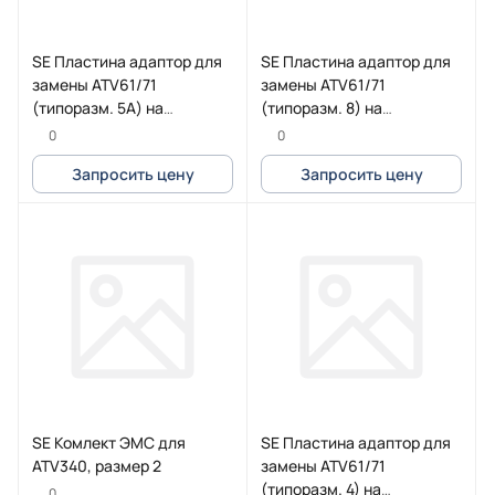
SE Пластина адаптор для
SE Пластина адаптор для
замены ATV61/71
замены ATV61/71
(типоразм. 5А) на
(типоразм. 8) на
ATV600/900 (типоразм. 2)
ATV600/900 (типоразм. 4)
0
0
Запросить цену
Запросить цену
SE Комлект ЭМС для
SE Пластина адаптор для
ATV340, размер 2
замены ATV61/71
(типоразм. 4) на
0