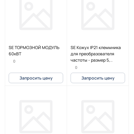
SE ТОРМОЗНОЙ МОДУЛЬ
SE Кожух IP21 клеммника
60кВТ
для преобразователя
частоты - размер 5,
0
VW3A9706
0
Запросить цену
Запросить цену