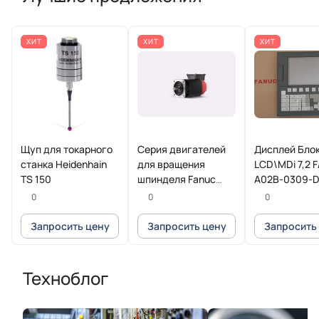
ХИТ
ХИТ
ХИТ
Щуп для токарного
Серия двигателей
Дисплей Бло
станка Heidenhain
для вращения
LCD\MDi 7,2 
TS 150
шпинделя Fanuc
A02B-0309-
Beta iI
0
0
0
Запросить цену
Запросить цену
Запросить
Техноблог