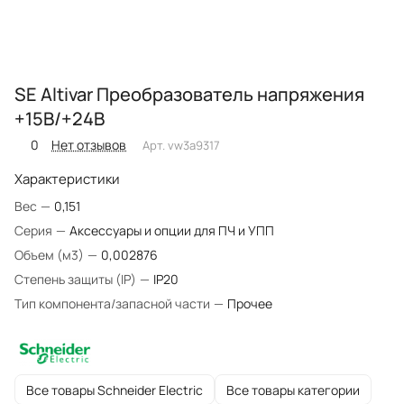
SE Altivar Преобразователь напряжения
+15В/+24В
0
Нет отзывов
Арт.
vw3a9317
Характеристики
Вес
—
0,151
Серия
—
Аксессуары и опции для ПЧ и УПП
Объем (м3)
—
0,002876
Степень защиты (IP)
—
IP20
Тип компонента/запасной части
—
Прочее
Все товары Schneider Electric
Все товары категории