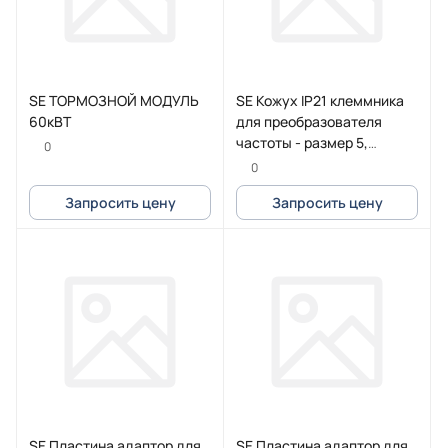
SE ТОРМОЗНОЙ МОДУЛЬ
SE Кожух IP21 клеммника
60кВТ
для преобразователя
частоты - размер 5,
0
VW3A9706
0
Запросить цену
Запросить цену
SE Пластина адаптор для
SE Пластина адаптор для