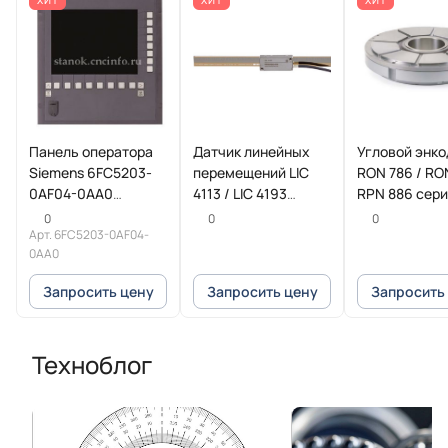
ХИТ
ХИТ
ХИТ
Панель оператора
Датчик линейных
Угловой энк
Siemens 6FC5203-
перемещений LIC
RON 786 / RO
0AF04-0AA0
4113 / LIC 4193
RPN 886 сер
SINUMERIK
HEIDENHAIN
HEIDENHAIN
0
0
0
Арт.
6FC5203-0AF04-
0AA0
Запросить цену
Запросить цену
Запросить
Техноблог