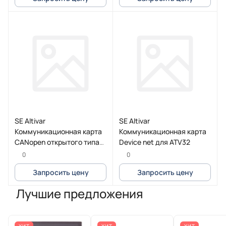
SE Altivar
SE Altivar
Коммуникационная карта
Коммуникационная карта
CANopen открытого типа
Device net для ATV32
для ATV32
0
0
Запросить цену
Запросить цену
Лучшие предложения