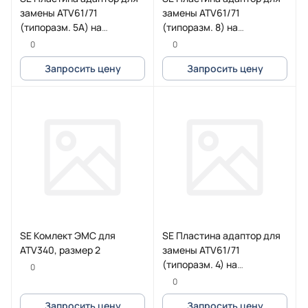
замены ATV61/71
замены ATV61/71
(типоразм. 5А) на
(типоразм. 8) на
ATV600/900 (типоразм. 2)
ATV600/900 (типоразм. 4)
0
0
Запросить цену
Запросить цену
SE Комлект ЭМС для
SE Пластина адаптор для
ATV340, размер 2
замены ATV61/71
(типоразм. 4) на
0
ATV600/900 (типоразм. 2)
0
Запросить цену
Запросить цену