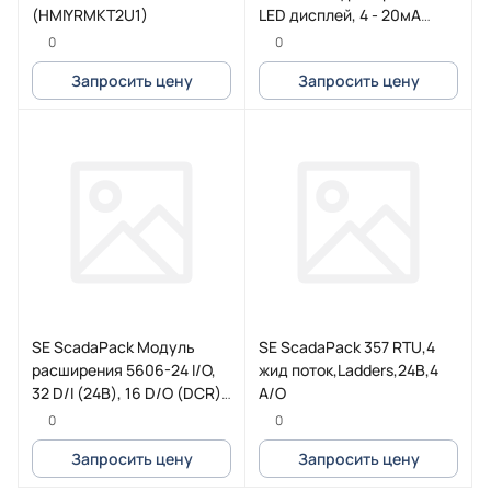
(HMIYRMKT2U1)
LED дисплей, 4 - 20мА
XBH1AA0R4
0
0
Запросить цену
Запросить цену
SE ScadaPack Модуль
SE ScadaPack 357 RTU,4
расширения 5606-24 I/O,
жид поток,Ladders,24В,4
32 D/I (24В), 16 D/O (DCR)
A/O
8 A/I, 2 A/O (TBUX297334S)
0
0
Запросить цену
Запросить цену