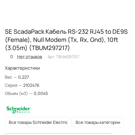
SE ScadaPack Кабель RS-232 RJ45 to DE9S
(Female), Null Modem (Tx, Rx, Gnd), 10ft
(3.05m) (TBUM297217)
0
Нет отзывов
Арт.
TBUM297217
Характеристики
Вес
—
0,227
Серия
—
2102476
Объем (м3)
—
0,0045
Все товары Schneider Electric
Все товары категории