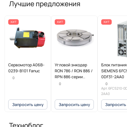
Лучшие предложения
ХИТ
ХИТ
ХИТ
Сервомотор A06B-
Угловой энкодер
Блок питания
0239-B101 Fanuc
RON 786 / RON 886 /
SIEMENS 6FC
RPN 886 серии
0DF31-2AA0
0
HEIDENHAIN
0
0
Арт.
6FC5210-0D
2AA0
Запросить цену
Запросить цену
Запросить
Техноблог