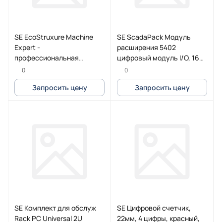
SE EcoStruxure Machine
SE ScadaPack Модуль
Expert -
расширения 5402
профессиональная
цифровый модуль I/O, 16
лицензия, 1 раб.место, e-
точек, требуется реле
0
0
mail
(TBUX297153)
Запросить цену
Запросить цену
SE Комплект для обслуж
SE Цифровой счетчик,
Rack PC Universal 2U
22мм, 4 цифры, красный,