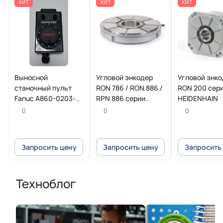
ХИТ
ХИТ
ХИТ
Выносной
Угловой энкодер
Угловой энк
станочный пульт
RON 786 / RON 886 /
RON 200 сер
Fanuc A860-0203-
RPN 886 серии
HEIDENHAIN
T013
HEIDENHAIN
0
0
0
Запросить цену
Запросить цену
Запросить
Техноблог