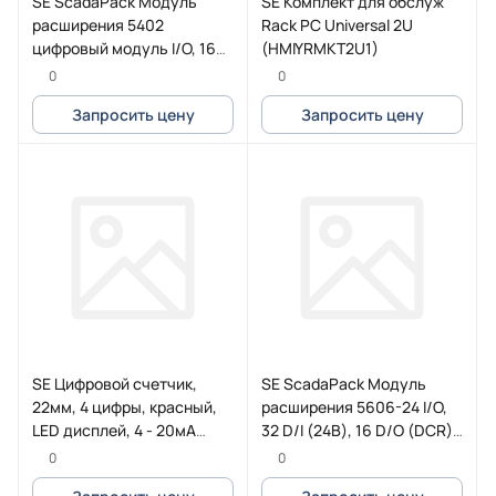
SE ScadaPack Модуль
SE Комплект для обслуж
расширения 5402
Rack PC Universal 2U
цифровый модуль I/O, 16
(HMIYRMKT2U1)
точек, требуется реле
0
0
(TBUX297153)
Запросить цену
Запросить цену
SE Цифровой счетчик,
SE ScadaPack Модуль
22мм, 4 цифры, красный,
расширения 5606-24 I/O,
LED дисплей, 4 - 20мА
32 D/I (24В), 16 D/O (DCR)
XBH1AA0R4
8 A/I, 2 A/O (TBUX297334S)
0
0