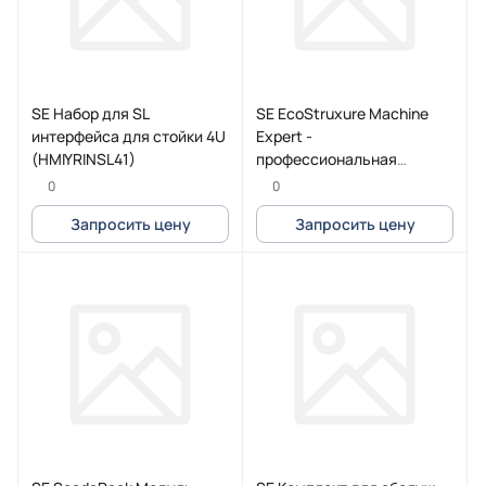
SE Набор для SL
SE EcoStruxure Machine
интерфейса для стойки 4U
Expert -
(HMIYRINSL41)
профессиональная
лицензия, 1 раб.место, e-
0
0
mail
Запросить цену
Запросить цену