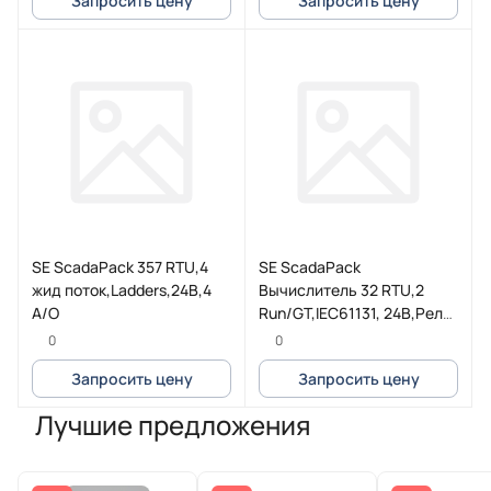
Запросить цену
Запросить цену
SE ScadaPack 357 RTU,4
SE ScadaPack
жид поток,Ladders,24В,4
Вычислитель 32 RTU,2
A/O
Run/GT,IEC61131, 24B,Реле
(TBUP4-1V5-01-0-0)
0
0
Запросить цену
Запросить цену
Лучшие предложения