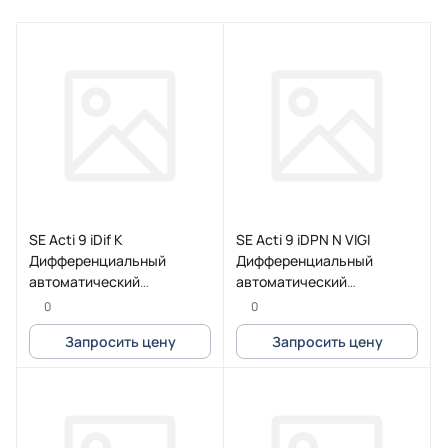
SE Acti 9 iDif K
SE Acti 9 iDPN N VIGI
Дифференциальный
Дифференциальный
автоматический
автоматический
выключатель 6КА 16A C
выключатель 6KA 40A C
0
0
30МA A
30MA A
Запросить цену
Запросить цену