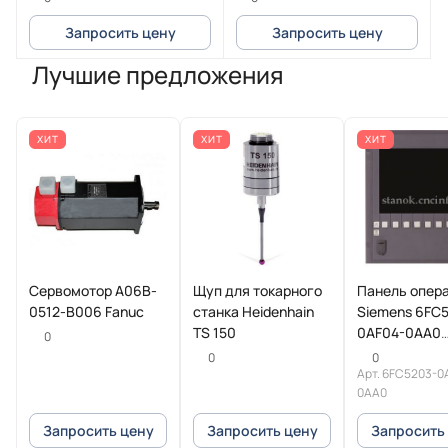
30MA A
30MA A
Запросить цену
Запросить цену
Лучшие предложения
ХИТ
ХИТ
ХИТ
Сервомотор A06B-
Щуп для токарного
Панель опер
0512-B006 Fanuc
станка Heidenhain
Siemens 6FC
TS 150
0AF04-0AA0
0
SINUMERIK
0
0
Арт.
6FC5203-0
0AA0
Запросить цену
Запросить цену
Запросить