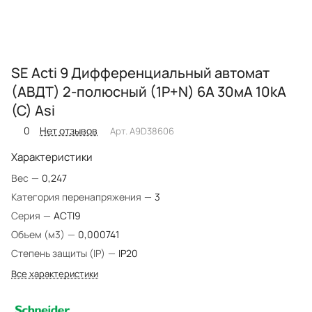
SE Acti 9 Дифференциальный автомат
(АВДТ) 2-полюсный (1P+N) 6А 30мА 10kA
(C) Asi
0
Нет отзывов
Арт.
A9D38606
Характеристики
Вес
—
0,247
Категория перенапряжения
—
3
Серия
—
ACTI9
Объем (м3)
—
0,000741
Степень защиты (IP)
—
IP20
Все характеристики