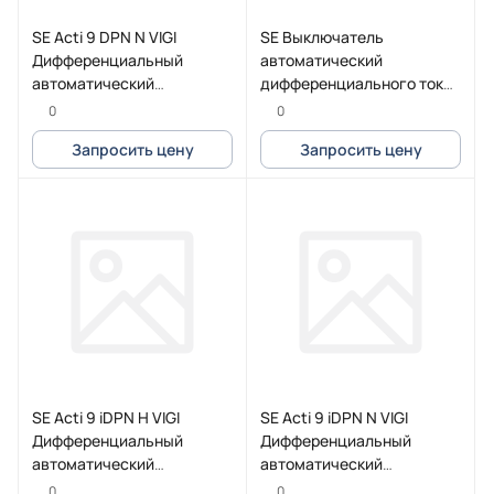
SE Acti 9 DPN N VIGI
SE Выключатель
Дифференциальный
автоматический
автоматический
дифференциального тока
выключатель 6KA 6A C
iCV40 3P+N 6кА 20A C
0
0
30MA AC
30мA тип A
Запросить цену
Запросить цену
SE Acti 9 iDPN H VIGI
SE Acti 9 iDPN N VIGI
Дифференциальный
Дифференциальный
автоматический
автоматический
выключатель 10KA 10A C
выключатель 6KA 10A C
0
0