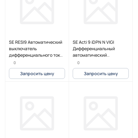
SE RESI9 Автоматический
SE Acti 9 iDPN N VIGI
выключатель
Дифференциальный
дифференциального тока
автоматический
(ДИФ) 1P+N С 6А 6000A
выключатель 6KA 10A B
0
0
30мА 18mm тип AC
30MA AC
Запросить цену
Запросить цену