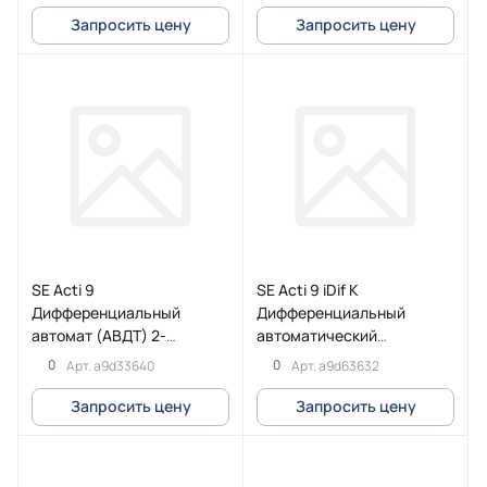
Запросить цену
Запросить цену
SE Acti 9
SE Acti 9 iDif K
Дифференциальный
Дифференциальный
автомат (АВДТ) 2-
автоматический
полюсный (1P+N) 40А
выключатель 6КА 32A C
0
0
Арт.
a9d33640
Арт.
a9d63632
30мА (C) Asi
30МA AC
Запросить цену
Запросить цену