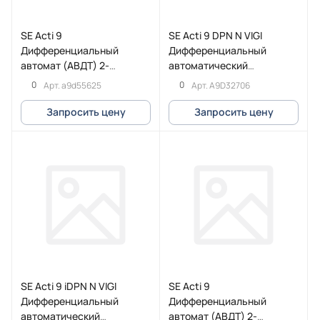
SE Acti 9
SE Acti 9 DPN N VIGI
Дифференциальный
Дифференциальный
автомат (АВДТ) 2-
автоматический
полюсный (1P+N) 25А
выключатель 4П 6КА C
0
0
Арт.
a9d55625
Арт.
A9D32706
30мА (B) AC
30МA A
Запросить цену
Запросить цену
SE Acti 9 iDPN N VIGI
SE Acti 9
Дифференциальный
Дифференциальный
автоматический
автомат (АВДТ) 2-