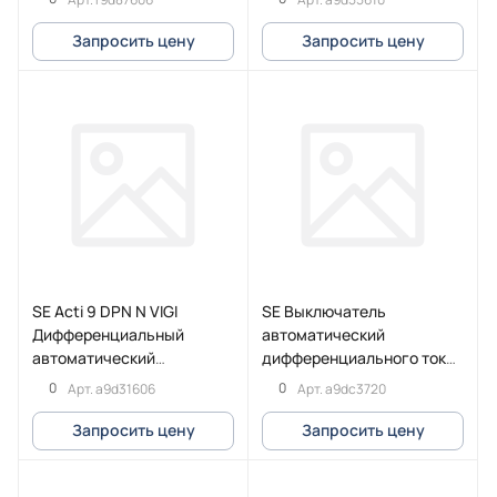
30мА 18mm тип AC
30MA AC
Запросить цену
Запросить цену
SE Acti 9 DPN N VIGI
SE Выключатель
Дифференциальный
автоматический
автоматический
дифференциального тока
выключатель 6KA 6A C
iCV40 3P+N 6кА 20A C
0
0
Арт.
a9d31606
Арт.
a9dc3720
30MA AC
30мA тип A
Запросить цену
Запросить цену