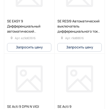
SE EASY 9
SE RESI9 Автоматический
Дифференциальный
выключатель
автоматический
дифференциального тока
выключатель 1П+Н 16А
(ДИФ) 1P+N С 16А 6000A
0
0
Арт.
ez9d63616
Арт.
r9d88616
10мА C AC 18мм
30мА 18mm тип A
Запросить цену
Запросить цену
SE Acti 9 DPN N VIGI
SE Acti 9