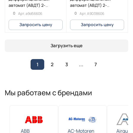
автомат (АВДТ) 2-
автомат (АВДТ) 2-
полюсный (1P+N) 6А 30мА
полюсный (1P+N) 6А 30мА
0
0
Арт.
a9d56606
Арт.
A9D38606
(B) A
10kA (C) Asi
Запросить цену
Запросить цену
Загрузить еще
1
2
3
...
7
Мы работаем с брендами
ABB
AC-Motoren
Airguar