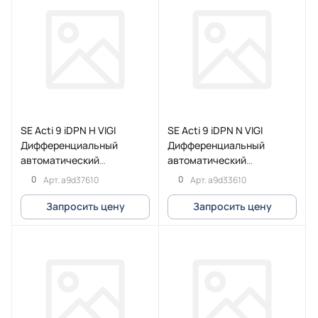
SE Acti 9 iDPN H VIGI
SE Acti 9 iDPN N VIGI
Дифференциальный
Дифференциальный
автоматический
автоматический
выключатель 10KA 10A C
выключатель 6KA 10A C
0
0
Арт.
a9d37610
Арт.
a9d33610
30MA A
30MA A
Запросить цену
Запросить цену