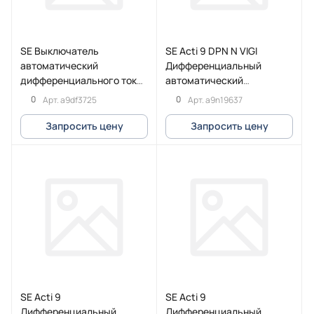
SE Выключатель
SE Acti 9 DPN N VIGI
автоматический
Дифференциальный
дифференциального тока
автоматический
iCV40 3P+N 6кА 25A C
выключатель 6КА 32A C
0
0
Арт.
a9df3725
Арт.
a9n19637
30мA тип Asi
30МA Asi
Запросить цену
Запросить цену
SE Acti 9
SE Acti 9
Дифференциальный
Дифференциальный