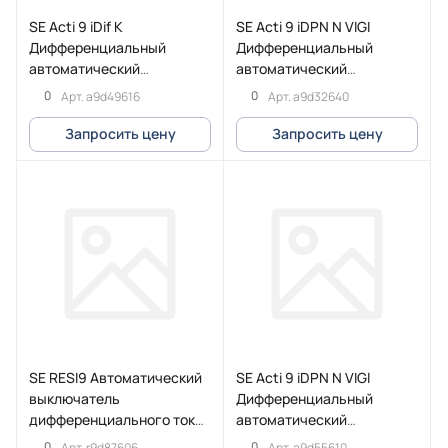
SE Acti 9 iDif K
SE Acti 9 iDPN N VIGI
Дифференциальный
Дифференциальный
автоматический
автоматический
выключатель 6КА 16A C
выключатель 6KA 40A C
0
0
Арт.
a9d49616
Арт.
a9d32640
30МA A
30MA A
Запросить цену
Запросить цену
SE RESI9 Автоматический
SE Acti 9 iDPN N VIGI
выключатель
Дифференциальный
дифференциального тока
автоматический
(ДИФ) 1P+N С 6А 6000A
выключатель 6KA 10A B
0
0
Арт.
r9d87606
Арт.
a9d55610