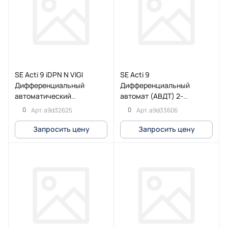
SE Acti 9 iDPN N VIGI
SE Acti 9
Дифференциальный
Дифференциальный
автоматический
автомат (АВДТ) 2-
выключатель 6KA 25A C
полюсный (1P+N) 6А 30мА
0
0
Арт.
a9d32625
Арт.
a9d33606
30MA A
(C) Asi
Запросить цену
Запросить цену