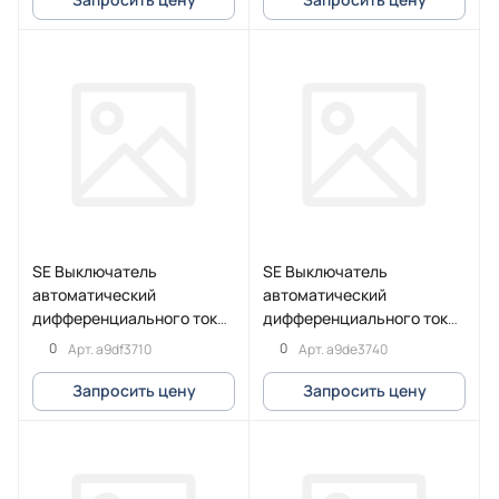
SE Выключатель
SE Выключатель
автоматический
автоматический
дифференциального тока
дифференциального тока
iCV40 3P+N 6кА 10A C
iCV40 3P+N 6кА 40A C
0
0
Арт.
a9df3710
Арт.
a9de3740
30мА тип Asi
30мA тип AC
Запросить цену
Запросить цену