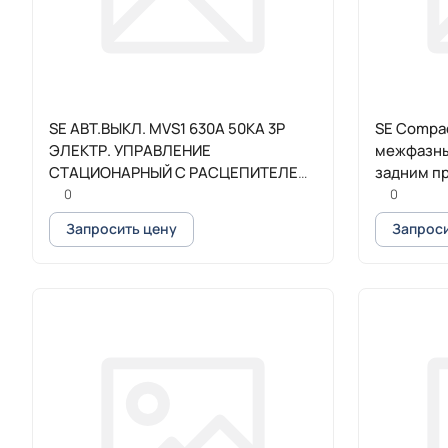
SE АВТ.ВЫКЛ. MVS1 630A 50KA 3P
SE Compa
ЭЛЕКТР. УПРАВЛЕНИЕ
межфазны
СТАЦИОНАРНЫЙ С РАСЦЕПИТЕЛЕМ
задним п
ETA6G
0
0
Запросить цену
Запроси