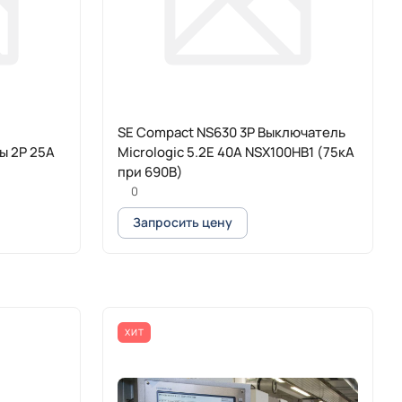
SE Compact NS630 3P Выключатель
ы 2P 25A
Micrologic 5.2E 40A NSX100HB1 (75кА
при 690B)
0
Запросить цену
ХИТ