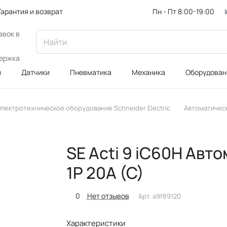
Пн - Пт 8:00-19:00
Гарантия и возврат
авок в
ержка
и
Датчики
Пневматика
Механика
Оборудован
лектротехническое оборудование Schneider Electric
Автоматичес
SE Acti 9 iC60H Ав
1P 20A (C)
0
Нет отзывов
Арт.
a9f89120
Характеристики