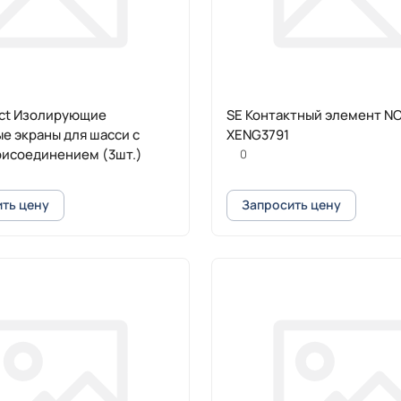
ct Изолирующие
SE Контактный элемент NC
е экраны для шасси с
XENG3791
рисоединением (3шт.)
0
ть цену
Запросить цену