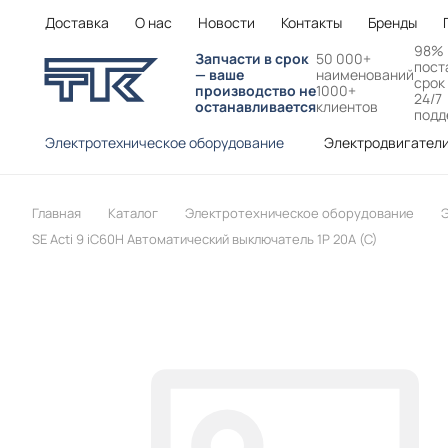
Доставка
О нас
Новости
Контакты
Бренды
98%
Запчасти в срок
50 000+
пост
— ваше
наименований
срок
производство не
1000+
24/7
останавливается
клиентов
подд
Электротехническое оборудование
Электродвигател
Главная
Каталог
Электротехническое оборудование
Э
SE Acti 9 iC60H Автоматический выключатель 1P 20A (C)