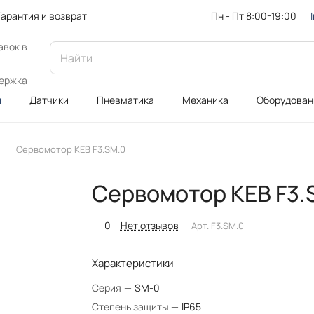
Пн - Пт 8:00-19:00
Гарантия и возврат
авок в
ержка
и
Датчики
Пневматика
Механика
Оборудован
Сервомотор KEB F3.SM.0
Сервомотор KEB F3.
0
Нет отзывов
Арт.
F3.SM.0
Характеристики
Серия
—
SM-0
Степень защиты
—
IP65