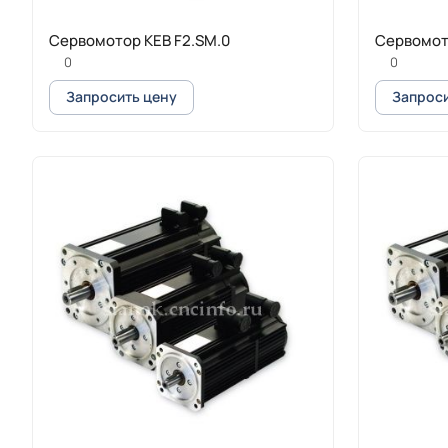
Сервомотор KEB F2.SM.0
Сервомото
0
0
Запросить цену
Запроси