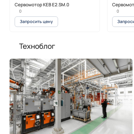
Сервомотор KEB E2.SM.0
Сервомото
0
0
Запросить цену
Запроси
Техноблог