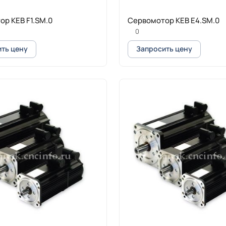
р KEB F1.SM.0
Сервомотор KEB E4.SM.0
0
ть цену
Запросить цену