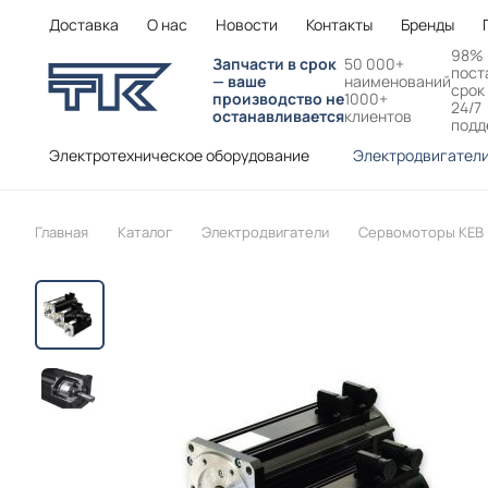
Доставка
О нас
Новости
Контакты
Бренды
98%
Запчасти в срок
50 000+
пост
— ваше
наименований
срок
производство не
1000+
24/7
останавливается
клиентов
подд
Электротехническое оборудование
Электродвигател
Главная
Каталог
Электродвигатели
Сервомоторы KEB