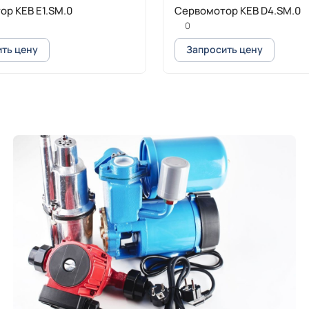
р KEB E1.SM.0
Сервомотор KEB D4.SM.0
0
ть цену
Запросить цену