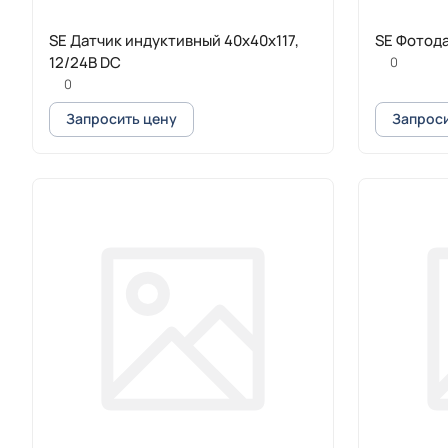
SE Датчик индуктивный 40х40х117,
SE Фотод
12/24В DC
0
0
Запросить цену
Запроси