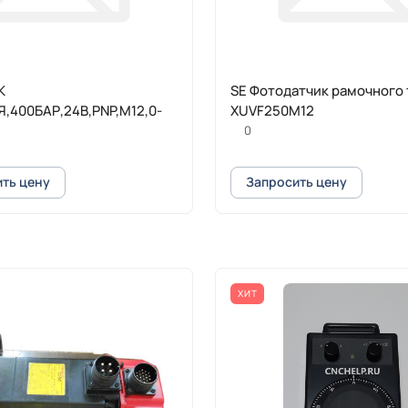
К
SE Фотодатчик рамочного 
,400БАР,24В,PNP,М12,0-
XUVF250M12
0
ть цену
Запросить цену
ХИТ