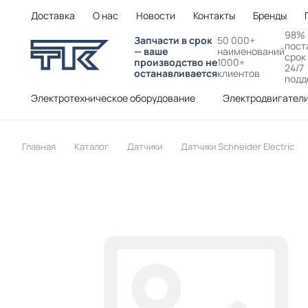
Доставка
О нас
Новости
Контакты
Бренды
98%
Запчасти в срок
50 000+
пост
— ваше
наименований
срок
производство не
1000+
24/7
останавливается
клиентов
подд
Электротехническое оборудование
Электродвигател
Главная
Каталог
Датчики
Датчики Schneider Electric