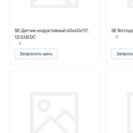
SE Датчик индуктивный 40х40х117,
SE Фотод
12/24В DC
0
0
Запросить цену
Запроси