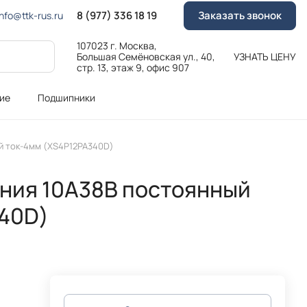
8 (977) 336 18 19
Заказать звонок
Info@ttk-rus.ru
107023 г. Москва,
Большая Семёновская ул., 40,
УЗНАТЬ ЦЕНУ
стр. 13, этаж 9, офис 907
ие
Подшипники
й ток-4мм (XS4P12PA340D)
ния 10A38В постоянный
340D)