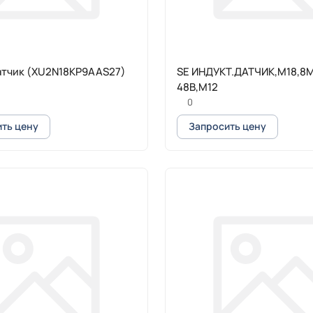
атчик (XU2N18KP9AAS27)
SE ИНДУКТ.ДАТЧИК,М18,8М
48В,М12
0
ть цену
Запросить цену