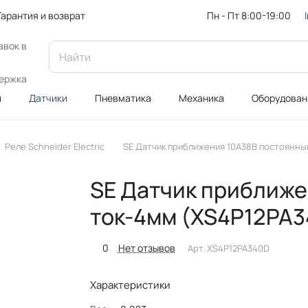
Пн - Пт 8:00-19:00
Гарантия и возврат
авок в
ержка
и
Датчики
Пневматика
Механика
Оборудован
Реле Schneider Electric
SE Датчик приближения 10A38В постоянны
SE Датчик приближе
ток-4мм (XS4P12PA
0
Нет отзывов
Арт.
XS4P12PA340D
Характеристики