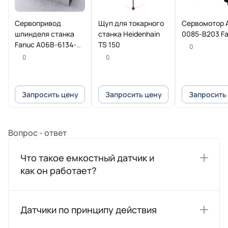
Сервопривод
Щуп для токарного
Сервомотор 
шпинделя станка
станка Heidenhain
0085-B203 F
Fanuc A06B-6134-
TS 150
0
H202#A
0
0
Запросить цену
Запросить цену
Запросить
Вопрос - ответ
Что такое емкостный датчик и
как он работает?
Датчики по принципу действия