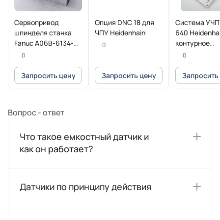
Сервопривод
Опция DNC 18 для
Система УЧП
шпинделя станка
ЧПУ Heidenhain
640 Heidenha
Fanuc A06B-6134-
контурное
0
H202#A
управление 
0
0
фрезерных и
фрезерно-то
Запросить цену
Запросить цену
Запросить
станков
Вопрос - ответ
Что такое емкостный датчик и
как он работает?
Датчики по принципу действия