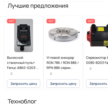
Лучшие предложения
ХИТ
ХИТ
ХИТ
Выносной
Угловой энкодер
Сервомотор 
станочный пульт
RON 786 / RON 886 /
0085-B203 F
Fanuc A860-0203-
RPN 886 серии
0
T013
HEIDENHAIN
0
0
Запросить цену
Запросить цену
Запросить
Техноблог