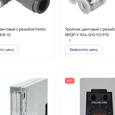
анговый с резьбой Festo
Тройник цанговый с резьб
3/8-10
NPQP-Y-R14-Q10-FD-P10
0
ть цену
Запросить цену
ХИТ