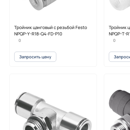
Тройник цанговый с резьбой Festo
Тройник ц
NPQP-Y-R18-Q4-FD-P10
NPQP-T-R
0
0
Запросить цену
Запроси