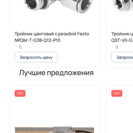
Тройник цанговый с резьбой Festo
Тройник ц
NPQM-T-G38-Q12-P10
QST-V0-G
0
0
Запросить цену
Запроси
Лучшие предложения
ХИТ
ХИТ