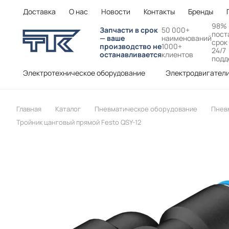
Доставка
О нас
Новости
Контакты
Бренды
98%
Запчасти в срок
50 000+
пост
— ваше
наименований
срок
производство не
1000+
24/7
останавливается
клиентов
подд
Электротехническое оборудование
Электродвигател
Главная
Каталог
Пневматическое оборудование
Пнев
Тройник цанговый прямой Festo QSY-12