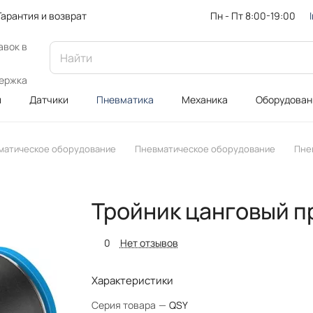
Пн - Пт 8:00-19:00
Гарантия и возврат
авок в
ержка
и
Датчики
Пневматика
Механика
Оборудован
матическое оборудование
Пневматическое оборудование
Пне
Тройник цанговый п
0
Нет отзывов
Характеристики
Серия товара
—
QSY