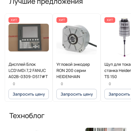
Лучшие предложения
ХИТ
ХИТ
ХИТ
Дисплей Блок
Угловой энкодер
Щуп для ток
LCD\MDi 7,2 FANUC
RON 200 серии
станка Heide
A02B-0309-D517#T
HEIDENHAIN
TS 150
0
0
0
Запросить цену
Запросить цену
Запросить
Техноблог