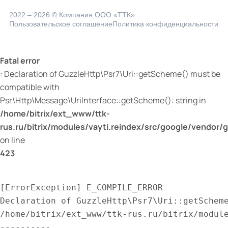
2022 – 2026 © Компания ООО «ТТК»
Пользовательское соглашение
Политика конфиденциальности
Fatal error
: Declaration of GuzzleHttp\Psr7\Uri::getScheme() must be
compatible with
Psr\Http\Message\UriInterface::getScheme(): string in
/home/bitrix/ext_www/ttk-
rus.ru/bitrix/modules/vayti.reindex/src/google/vendor/g
on line
423
[ErrorException] E_COMPILE_ERROR

Declaration of GuzzleHttp\Psr7\Uri::getScheme
/home/bitrix/ext_www/ttk-rus.ru/bitrix/module