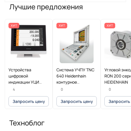
Лучшие предложения
ХИТ
ХИТ
ХИТ
Устройства
Система УЧПУ TNC
Угловой энк
цифровой
640 Heidenhain
RON 200 сер
индикации УЦИ
контурное
HEIDENHAIN
POSITIP 8016
управление для
4
0
0
Heidenhain
фрезерных и
фрезерно-токарных
Запросить цену
Запросить цену
Запросить
станков
Техноблог