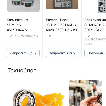
Блок питания
Дисплей Блок
Блок питания
SIEMENS
LCD\MDi 7,2 FANUC
SIEMENS 6FC
A5E30947477
A02B-0309-D517#T
0DF31-2AA0
0
0
0
Арт.
A5E30947477
Арт.
6FC5210-0D
2AA0
Запросить цену
Запросить цену
Запросить
Техноблог