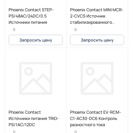
Phoenix Contact STEP-
Phoenix Contact MINI MCR-
PS/48AC/24DC/0.5
2-CVCS Источник
Источники питания
стабилизированного
напряжения
0
0
Запросить цену
Запросить цену
Phoenix Contact
Phoenix Contact EV-RCM-
Источники питания TRIO-
C1-AC30-DC6 Контроль
PS/1AC/12DC
разностного тока
0
0