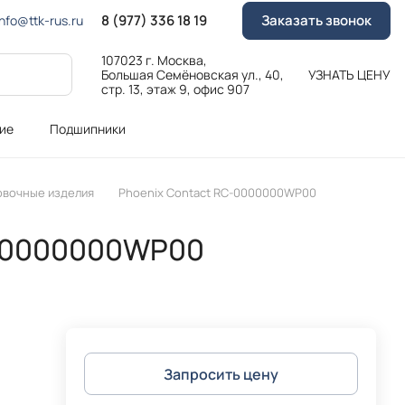
8 (977) 336 18 19
Заказать звонок
Info@ttk-rus.ru
107023 г. Москва,
Большая Семёновская ул., 40,
УЗНАТЬ ЦЕНУ
стр. 13, этаж 9, офис 907
ие
Подшипники
овочные изделия
Phoenix Contact RC-0000000WP00
C-0000000WP00
Запросить цену