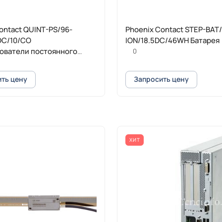
ontact QUINT-PS/96-
Phoenix Contact STEP-BAT/
DC/10/CO
ION/18.5DC/46WH Батарея
ователи постоянного
0
ащитной лакировкой
ть цену
Запросить цену
ХИТ