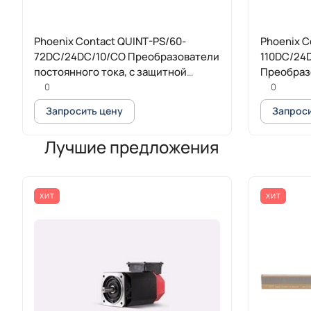
Phoenix Contact QUINT-PS/60-
Phoenix C
72DC/24DC/10/CO Преобразователи
110DC/24
постоянного тока, с защитной
Преобраз
лакировкой
тока, с з
0
0
Запросить цену
Запроси
Лучшие предложения
ХИТ
ХИТ