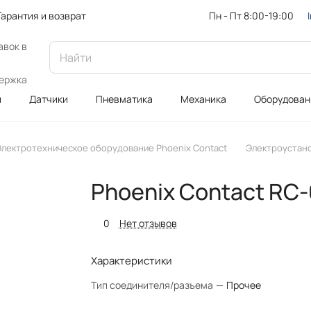
Пн - Пт 8:00-19:00
Гарантия и возврат
авок в
ержка
и
Датчики
Пневматика
Механика
Оборудован
Электротехническое оборудование Phoenix Contact
Электроустан
Phoenix Contact R
0
Нет отзывов
Характеристики
Тип соединителя/разъема
—
Прочее