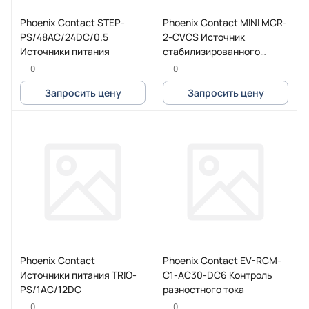
Phoenix Contact STEP-
Phoenix Contact MINI MCR-
PS/48AC/24DC/0.5
2-CVCS Источник
Источники питания
стабилизированного
напряжения
0
0
Запросить цену
Запросить цену
Phoenix Contact
Phoenix Contact EV-RCM-
Источники питания TRIO-
C1-AC30-DC6 Контроль
PS/1AC/12DC
разностного тока
0
0