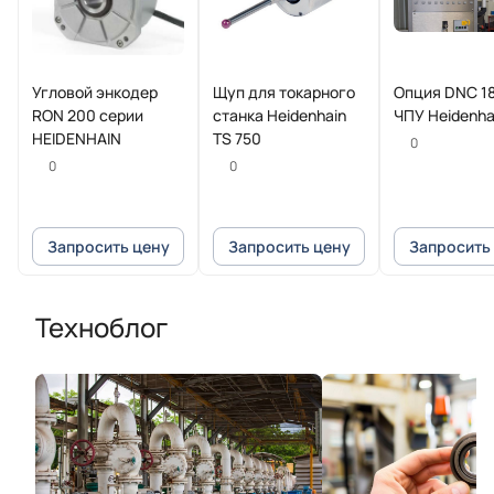
Угловой энкодер
Щуп для токарного
Опция DNC 18
RON 200 серии
станка Heidenhain
ЧПУ Heidenha
HEIDENHAIN
TS 750
0
0
0
Запросить цену
Запросить цену
Запросить
Техноблог