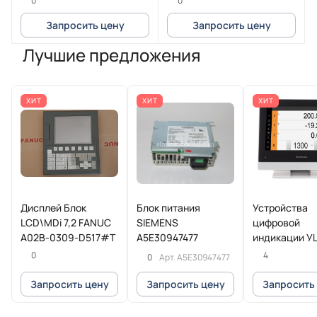
0
0
Запросить цену
Запросить цену
Лучшие предложения
ХИТ
ХИТ
ХИТ
Дисплей Блок
Блок питания
Устройства
LCD\MDi 7,2 FANUC
SIEMENS
цифровой
A02B-0309-D517#T
A5E30947477
индикации У
POSITIP 8016
0
4
0
Арт.
A5E30947477
Heidenhain
Запросить цену
Запросить цену
Запросить