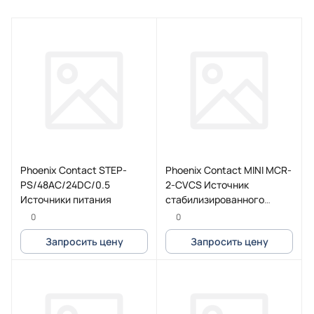
Phoenix Contact STEP-
Phoenix Contact MINI MCR-
PS/48AC/24DC/0.5
2-CVCS Источник
Источники питания
стабилизированного
напряжения
0
0
Запросить цену
Запросить цену