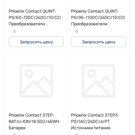
Phoenix Contact QUINT-
Phoenix Contact QUINT-
PS/60-72DC/24DC/10/CO
PS/96-110DC/24DC/10/CO
Преобразователи
Преобразователи
постоянного тока, с
постоянного тока, с
0
0
защитной лакировкой
защитной лакировкой
Запросить цену
Запросить цену
Phoenix Contact STEP-
Phoenix Contact STEP3-
BAT/LI-ION/18.5DC/46WH
PS/1AC/24DC/4/PT
Батарея
Источники питания