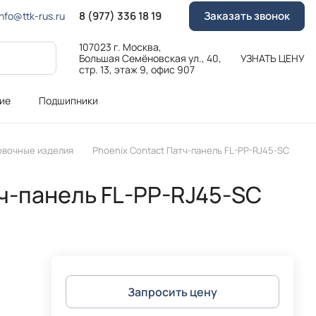
8 (977) 336 18 19
Заказать звонок
Info@ttk-rus.ru
107023 г. Москва,
Большая Семёновская ул., 40,
УЗНАТЬ ЦЕНУ
стр. 13, этаж 9, офис 907
ие
Подшипники
овочные изделия
Phoenix Contact Патч-панель FL-PP-RJ45-SC
тч-панель FL-PP-RJ45-SC
Запросить цену