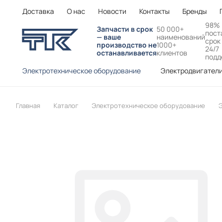
Доставка
О нас
Новости
Контакты
Бренды
98%
Запчасти в срок
50 000+
пост
— ваше
наименований
срок
производство не
1000+
24/7
останавливается
клиентов
подд
Электротехническое оборудование
Электродвигател
Главная
Каталог
Электротехническое оборудование