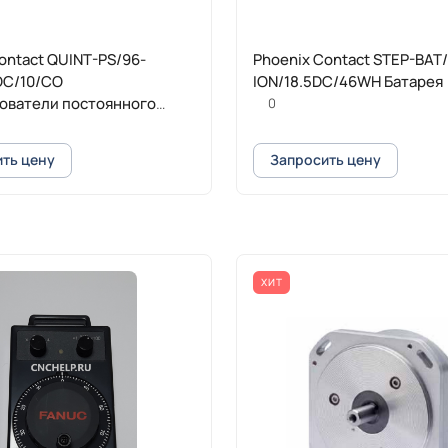
ontact QUINT-PS/96-
Phoenix Contact STEP-BAT/
DC/10/CO
ION/18.5DC/46WH Батарея
ователи постоянного
0
ащитной лакировкой
ть цену
Запросить цену
ХИТ