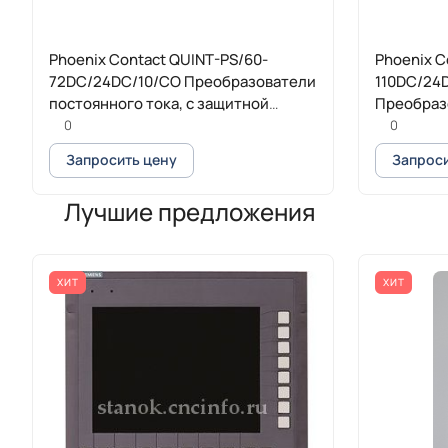
Phoenix Contact QUINT-PS/60-
Phoenix C
72DC/24DC/10/CO Преобразователи
110DC/24
постоянного тока, с защитной
Преобраз
лакировкой
тока, с з
0
0
Запросить цену
Запроси
Лучшие предложения
ХИТ
ХИТ