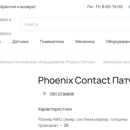
Пн - Пт 8:00-19:00
Гарантия и возврат
авок в
ержка
и
Датчики
Пневматика
Механика
Оборудован
Электротехническое оборудование Phoenix Contact
Электроустан
Phoenix Contact Па
0
Нет отзывов
Характеристики
Размер AWG (амер. система маркир. толщины
проводов)
—
26