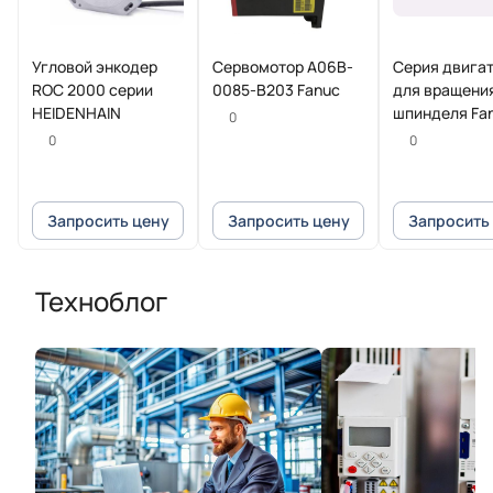
Угловой энкодер
Сервомотор A06B-
Серия двига
ROC 2000 серии
0085-B203 Fanuc
для вращени
HEIDENHAIN
шпинделя Fa
0
Beta iI
0
0
Запросить цену
Запросить цену
Запросить
Техноблог