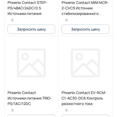
Phoenix Contact STEP-
Phoenix Contact MINI MCR-
PS/48AC/24DC/0.5
2-CVCS Источник
Источники питания
стабилизированного
напряжения
0
0
Запросить цену
Запросить цену
Phoenix Contact
Phoenix Contact EV-RCM-
Источники питания TRIO-
C1-AC30-DC6 Контроль
PS/1AC/12DC
разностного тока
0
0