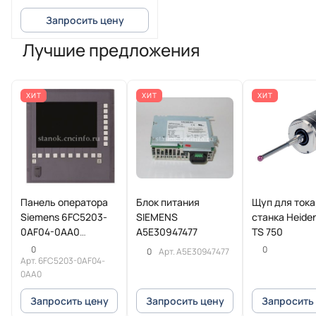
Запросить цену
Лучшие предложения
ХИТ
ХИТ
ХИТ
Панель оператора
Блок питания
Щуп для ток
Siemens 6FC5203-
SIEMENS
станка Heide
0AF04-0AA0
A5E30947477
TS 750
SINUMERIK
0
0
0
Арт.
A5E30947477
Арт.
6FC5203-0AF04-
0AA0
Запросить цену
Запросить цену
Запросить