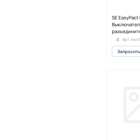
SE EasyPact
Выключател
разъедините
65кА выкатн
0
Арт.
mvs
приводом
Запросить