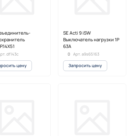
азъединитель-
SE Acti 9 iSW
охранитель
Выключатель нагрузки 1P
P.14Х51
63A
рт.
df143c
0
Арт.
a9s65163
просить цену
Запросить цену