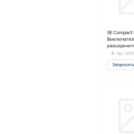
SE Compact 
Выключател
разъединит
3P
0
Арт.
3137
Запросить