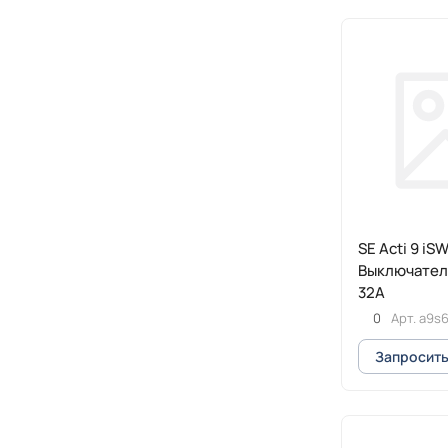
SE Acti 9 iS
Выключатель
32A
0
Арт.
a9s
Запросить