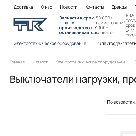
Доставка
О нас
Новости
Контакты
Бренды
98%
Запчасти в срок
50 000+
пост
— ваше
наименований
срок
производство не
1000+
24/7
останавливается
клиентов
подд
Электротехническое оборудование
Электродвигател
Главная
Каталог
Электротехническое оборудование
Э
Выключатели нагрузки, пре
По возрастан