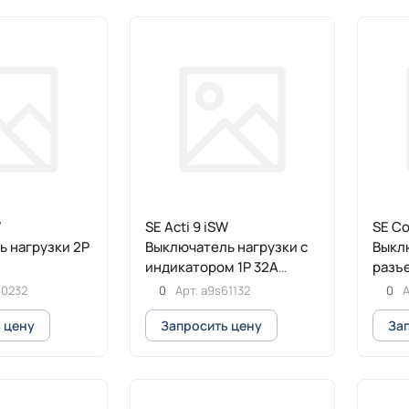
W
SE Acti 9 iSW
SE Co
 нагрузки 2P
Выключатель нагрузки с
Выкл
индикатором 1P 32A
разъ
красный
4P
60232
0
Арт.
a9s61132
0
А
 цену
Запросить цену
За