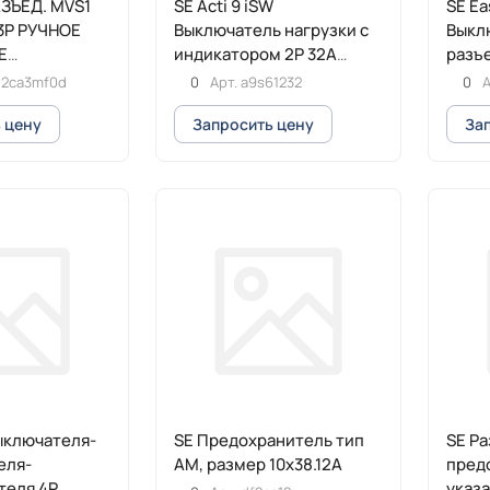
АЗЪЕД. MVS1
SE Acti 9 iSW
SE Ea
 3P РУЧНОЕ
Выключатель нагрузки с
Выкл
Е
индикатором 2P 32A
разъ
РНЫЙ
красный
50кА
12ca3mf0d
0
Арт.
a9s61232
0
А
элек
 цену
Запросить цену
За
ыключателя-
SE Предохранитель тип
SE Р
еля-
АМ, размер 10х38.12А
предо
теля 4P
указ