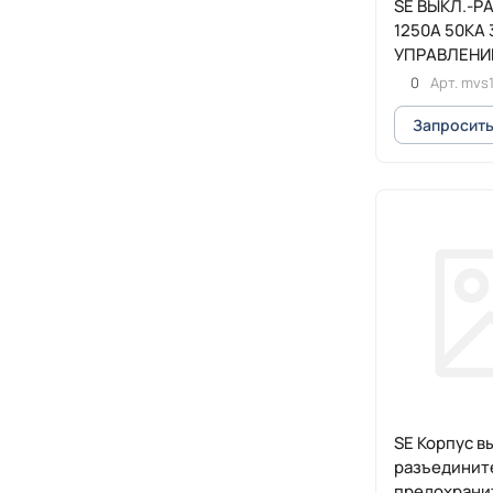
SE ВЫКЛ.-Р
1250A 50KA
УПРАВЛЕНИ
СТАЦИОНА
0
Арт.
mvs
Запросить
SE Корпус в
разъединит
предохрани