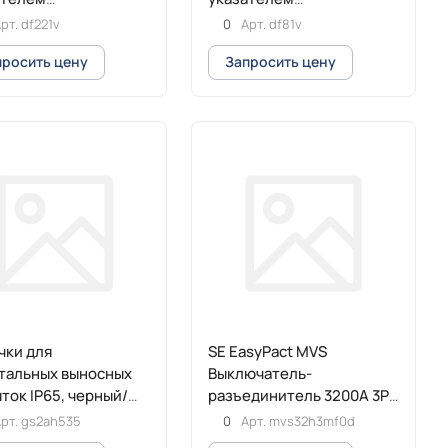
тывания 1Р 22х58
срабатывания, 1Р 8,5х31,5
рт.
df221v
0
Арт.
df81v
просить цену
Запросить цену
чки для
SE EasyPact MVS
тальных выносных
Выключатель-
ток IP65, черный/
разъединитель 3200A 3P
й (GS2AH535)
65кА стационарный с
рт.
gs2ah535
0
Арт.
mvs32h3mf0d
ручным приводом