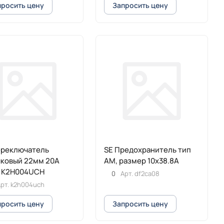
просить цену
Запросить цену
ереключатель
SE Предохранитель тип
чковый 22мм 20А
АМ, размер 10х38.8А
\ K2H004UCH
0
Арт.
df2ca08
рт.
k2h004uch
просить цену
Запросить цену