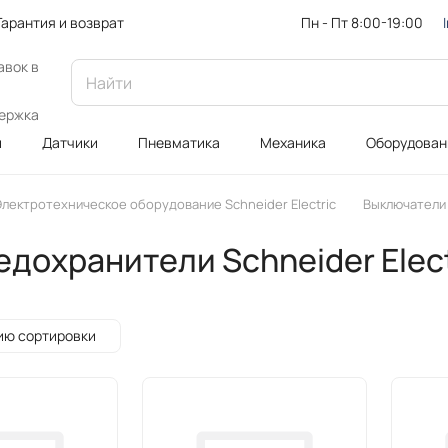
Пн - Пт 8:00-19:00
Гарантия и возврат
авок в
ержка
и
Датчики
Пневматика
Механика
Оборудован
лектротехническое оборудование Schneider Electric
Выключатели 
дохранители Schneider Elect
ию сортировки