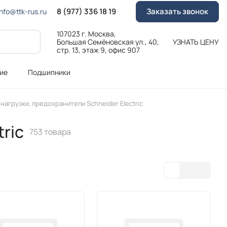
8 (977) 336 18 19
Заказать звонок
Info@ttk-rus.ru
107023 г. Москва,
Большая Семёновская ул., 40,
УЗНАТЬ ЦЕНУ
стр. 13, этаж 9, офис 907
ие
Подшипники
нагрузки, предохранители Schneider Electric
ric
753 товара