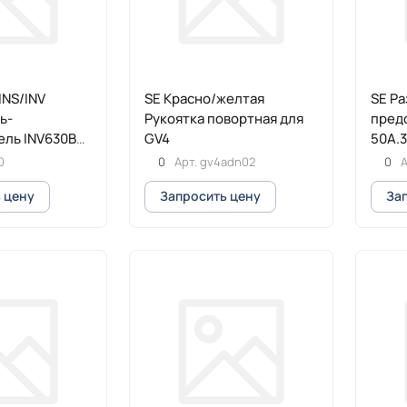
INS/INV
SE Красно/желтая
SE Р
ь-
Рукоятка повортная для
пред
ель INV630B
GV4
50A.3
0
0
Арт.
gv4adn02
0
А
 цену
Запросить цену
За