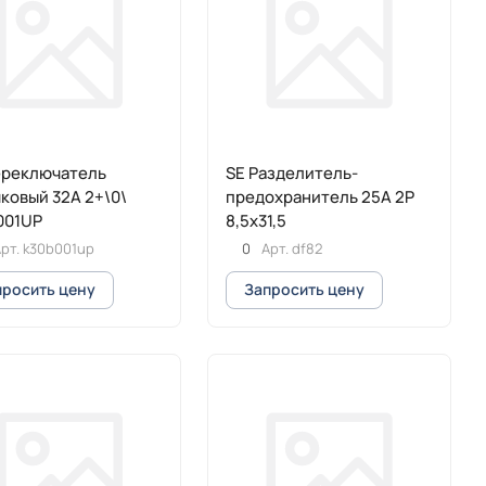
ереключатель
SE Разделитель-
ковый 32А 2+\0\
предохранитель 25A 2Р
001UP
8,5х31,5
рт.
k30b001up
0
Арт.
df82
просить цену
Запросить цену