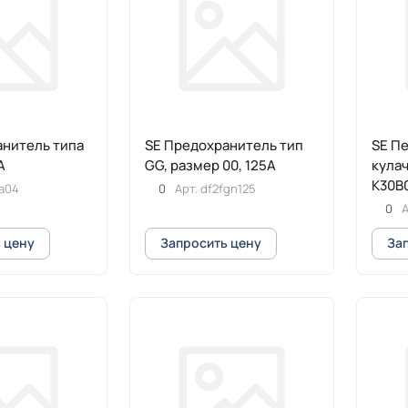
анитель типа
SE Предохранитель тип
SE П
А
GG, размер 00, 125А
кулач
K30B
a04
0
Арт.
df2fgn125
0
А
 цену
Запросить цену
За