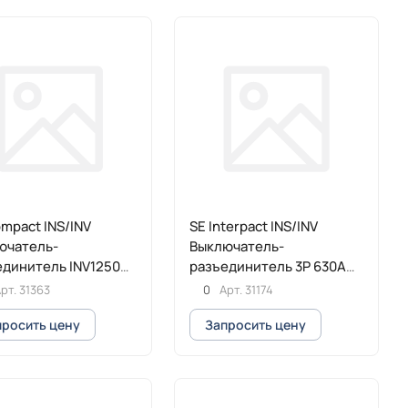
mpact INS/INV
SE Interpact INS/INV
ючатель-
Выключатель-
единитель INV1250
разъединитель 3P 630А
рукоятка спереди
рт.
31363
0
Арт.
31174
просить цену
Запросить цену