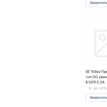
Запросить
SE TeSys П
тип GG, раз
8,5Х31,5.2А
0
Арт.
df2
Запросить