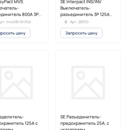
syPact MVS
SE Interpact INS/INV
ючатель-
Выключатель-
единитель 800A 3P
разъединитель 3P 125А
 стационарный с
рукоятка спереди
рт.
mvs08n3nf0d
0
Арт.
28910
троприводом
просить цену
Запросить цену
азделитель-
SE Разъединитель-
хранитель 125A с
предохранитель 25A, с
ателем
указателем