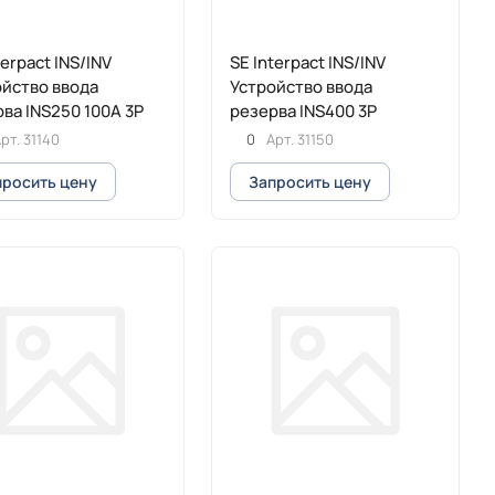
terpact INS/INV
SE Interpact INS/INV
йство ввода
Устройство ввода
ва INS250 100А 3P
резерва INS400 3P
рт.
31140
0
Арт.
31150
просить цену
Запросить цену