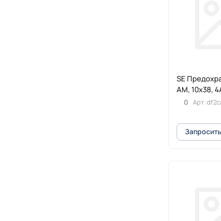
SE Предохр
АМ, 10х38, 4
0
Арт.
df2c
Запросить