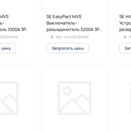
 MVS
SE EasyPact MVS
SE In
ь-
Выключатель-
Устро
ль 1000A 3P
разъединитель 3200A 3P
резер
ой с ручным
65кА стационарный с
10h3mw0d
0
Арт.
mvs32h3nf0d
0
А
электроприводом
 цену
Запросить цену
За