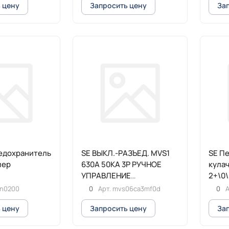
 цену
Запросить цену
За
редохранитель
SE ВЫКЛ.-РАЗЪЕД. MVS1
SE П
мер
630A 50KA 3P РУЧНОЕ
кула
УПРАВЛЕНИЕ
2+\0
СТАЦИОНАРНЫЙ
bn0200
0
Арт.
mvs06ca3mf0d
0
А
 цену
Запросить цену
За