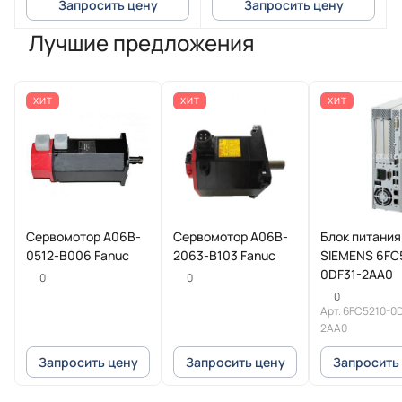
Запросить цену
Запросить цену
Лучшие предложения
ХИТ
ХИТ
ХИТ
Сервомотор A06B-
Сервомотор A06B-
Блок питания
0512-B006 Fanuc
2063-B103 Fanuc
SIEMENS 6FC
0DF31-2AA0
0
0
0
Арт.
6FC5210-0D
2AA0
Запросить цену
Запросить цену
Запросить