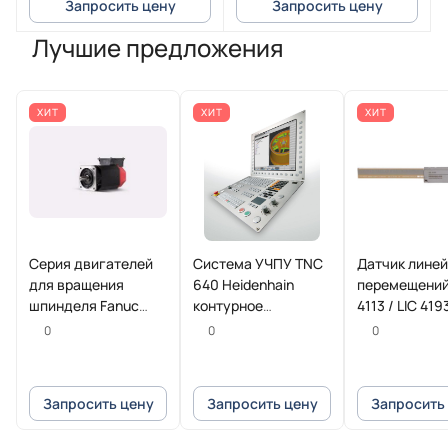
Запросить цену
Запросить цену
Лучшие предложения
ХИТ
ХИТ
ХИТ
Серия двигателей
Система УЧПУ TNC
Датчик лине
для вращения
640 Heidenhain
перемещений
шпинделя Fanuc
контурное
4113 / LIC 419
Beta iI
управление для
HEIDENHAIN
0
0
0
фрезерных и
фрезерно-токарных
станков
Запросить цену
Запросить цену
Запросить