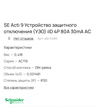
SE Acti 9 Устройство защитного
отключения (УЗО) iID 4P 80A 30mA AC
0
Нет отзывов
Арт.
a9r11480
Характеристики
Вес
—
0,418
Серия
—
ACTI9
Способ монтажа
—
DIN-рейка
Объем (м3)
—
0,001481
Степень защиты (IP)
—
IP20
Все характеристики