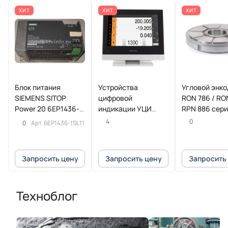
ХИТ
ХИТ
ХИТ
Блок питания
Устройства
Угловой энк
SIEMENS SITOP
цифровой
RON 786 / RO
Power 20 6EP1436-
индикации УЦИ
RPN 886 сер
1SL11
POSITIP 8016
HEIDENHAIN
4
0
0
Арт.
6EP1436-1SL11
Heidenhain
Запросить цену
Запросить цену
Запросить
Техноблог